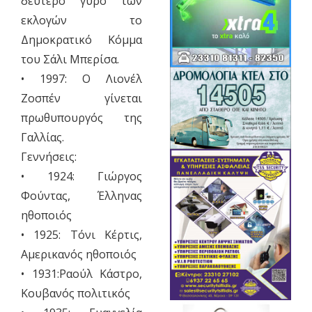
δεύτερο γύρο των
εκλογών το
Δημοκρατικό Κόμμα
του Σάλι Μπερίσα.
• 1997: Ο Λιονέλ
Ζοσπέν γίνεται
πρωθυπουργός της
Γαλλίας.
Γεννήσεις:
• 1924: Γιώργος
Φούντας, Έλληνας
ηθοποιός
• 1925: Τόνι Κέρτις,
Αμερικανός ηθοποιός
• 1931:Ραούλ Κάστρο,
Κουβανός πολιτικός