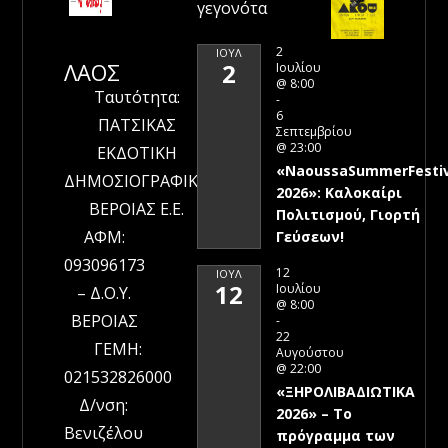
γεγονότα
2
ΙΟΎΛ
ΛΑΟΣ
2
Ιουλίου
@ 8:00
Ταυτότητα:
-
6
ΠΑΤΣΙΚΑΣ
Σεπτεμβρίου
@ 23:00
ΕΚΔΟΤΙΚΗ
«NaoussaSummerFestiv
ΔΗΜΟΣΙΟΓΡΑΦΙΚΗ
2026»: Καλοκαίρι
ΒΕΡΟΙΑΣ Ε.Ε.
Πολιτισμού, Γιορτή
ΑΦΜ:
Γεύσεων!
093096173
12
ΙΟΎΛ
12
Ιουλίου
– Δ.Ο.Υ.
@ 8:00
ΒΕΡΟΙΑΣ
-
22
ΓΕΜΗ:
Αυγούστου
@ 22:00
021532826000
«ΞΗΡΟΛΙΒΑΔΙΩΤΙΚΑ
Δ/νση:
2026» – To
Βενιζέλου
πρόγραμμα των