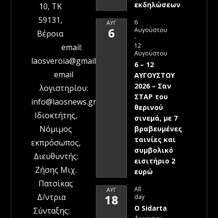
εκδηλώσεων
10, ΤΚ
59131,
6
ΑΥΓ
6
Αυγούστου
Βέροια
-
12
email:
Αυγούστου
laosveroia@gmail.com
6 – 12
email
ΑΥΓΟΥΣΤΟΥ
2026 – Σαν
λογιστηρίου:
ΣΤΑΡ του
info@laosnews.gr
θερινού
Ιδιοκτήτης,
σινεμά, με 7
Νόμιμος
βραβευμένες
ταινίες και
εκπρόσωπος,
συμβολικό
Διευθυντής:
εισιτήριο 2
Ζήσης Μιχ.
ευρώ
Πατσίκας
All
ΑΥΓ
Δ/ντρια
18
day
Ο Sidarta
Σύνταξης: