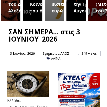
του Δήμου
Κοινοτήτων
εισιτήριο 2
την Τρίτη 18
(Μετ
ύρεια
Αλεξάνδρειας
του Δήμου
ευρώ
Αυγούστου
του 
ΣΑΝ ΣΗΜΕΡΑ… στις 3
ΙΟΥΝΙΟΥ 2026
3 Ιουνίου, 2026
Εφημερίδα ΛΑΟΣ
349 views
ΛΑΪΚΑ
Ελλάδα: