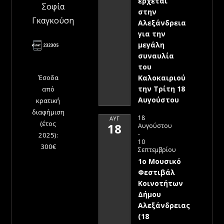
έρχεται
Σοφία
στην
Γκαγκούση
Αλεξάνδρεια
για την
μεγάλη
συναυλία
του
Έσοδα
Καλοκαιριού
την Τρίτη 18
από
Αυγούστου
κρατική
διαφήμιση
18
ΑΥΓ
(έτος
18
Αυγούστου
-
2025):
10
300€
Σεπτεμβρίου
1ο Μουσικό
Φεστιβάλ
Κοινοτήτων
Δήμου
Αλεξάνδρειας
(18