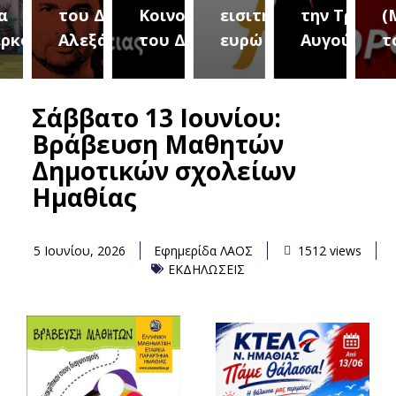
του Δήμου
Κοινοτήτων
εισιτήριο 2
την Τρίτη 18
(Μετ
ύρεια
Αλεξάνδρειας
του Δήμου
ευρώ
Αυγούστου
του 
Σάββατο 13 Ιουνίου:
Βράβευση Μαθητών
Δημοτικών σχολείων
Ημαθίας
5 Ιουνίου, 2026
Εφημερίδα ΛΑΟΣ
1512 views
ΕΚΔΗΛΩΣΕΙΣ