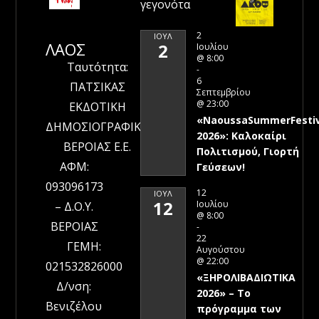
γεγονότα
2
ΙΟΎΛ
ΛΑΟΣ
2
Ιουλίου
@ 8:00
Ταυτότητα:
-
6
ΠΑΤΣΙΚΑΣ
Σεπτεμβρίου
@ 23:00
ΕΚΔΟΤΙΚΗ
«NaoussaSummerFestiv
ΔΗΜΟΣΙΟΓΡΑΦΙΚΗ
2026»: Καλοκαίρι
ΒΕΡΟΙΑΣ Ε.Ε.
Πολιτισμού, Γιορτή
ΑΦΜ:
Γεύσεων!
093096173
12
ΙΟΎΛ
12
Ιουλίου
– Δ.Ο.Υ.
@ 8:00
ΒΕΡΟΙΑΣ
-
22
ΓΕΜΗ:
Αυγούστου
@ 22:00
021532826000
«ΞΗΡΟΛΙΒΑΔΙΩΤΙΚΑ
Δ/νση:
2026» – To
Βενιζέλου
πρόγραμμα των