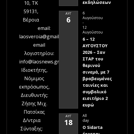
εκδηλώσεων
10, ΤΚ
59131,
6
ΑΥΓ
6
Αυγούστου
Βέροια
-
12
email:
Αυγούστου
laosveroia@gmail.com
6 – 12
email
ΑΥΓΟΥΣΤΟΥ
2026 – Σαν
λογιστηρίου:
ΣΤΑΡ του
info@laosnews.gr
θερινού
Ιδιοκτήτης,
σινεμά, με 7
Νόμιμος
βραβευμένες
ταινίες και
εκπρόσωπος,
συμβολικό
Διευθυντής:
εισιτήριο 2
Ζήσης Μιχ.
ευρώ
Πατσίκας
All
ΑΥΓ
Δ/ντρια
18
day
Ο Sidarta
Σύνταξης:
έρχεται