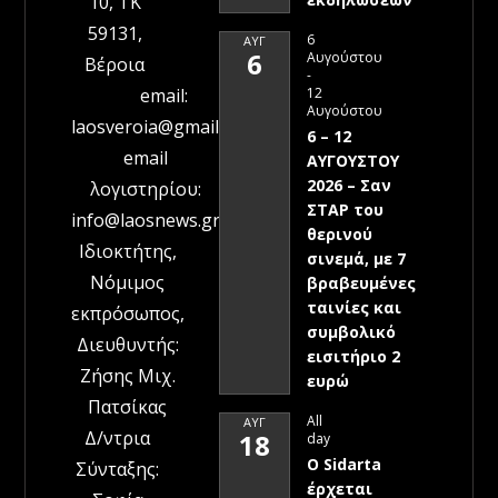
10, ΤΚ
59131,
6
ΑΥΓ
6
Αυγούστου
Βέροια
-
12
email:
Αυγούστου
laosveroia@gmail.com
6 – 12
email
ΑΥΓΟΥΣΤΟΥ
2026 – Σαν
λογιστηρίου:
ΣΤΑΡ του
info@laosnews.gr
θερινού
Ιδιοκτήτης,
σινεμά, με 7
Νόμιμος
βραβευμένες
ταινίες και
εκπρόσωπος,
συμβολικό
Διευθυντής:
εισιτήριο 2
Ζήσης Μιχ.
ευρώ
Πατσίκας
All
ΑΥΓ
Δ/ντρια
18
day
Ο Sidarta
Σύνταξης:
έρχεται