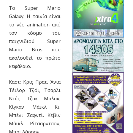
To Super Mario
Galaxy: Η ταινία είναι
το νέο animation από
τον κόσμο του
παιχνιδιού Super
Mario Bros που
ακολουθεί το πρώτο
κεφάλαιο.
Καστ: Κρις Πρατ, Άνια
Τέιλορ Τζόι, Τσαρλι
Ντέι, Τζακ Μπλακ,
Κίγκαν Μάικλ Κι,
Μπένι Σαφντί, Κέβιν
Μάικλ Ρίτσαρντσον,
Μπρι Λάρσον