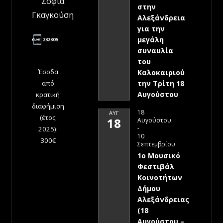
Σοφία
στην
Γκαγκούση
Αλεξάνδρεια
για την
μεγάλη
συναυλία
του
Έσοδα
Καλοκαιριού
την Τρίτη 18
από
Αυγούστου
κρατική
διαφήμιση
18
ΑΥΓ
(έτος
18
Αυγούστου
-
2025):
10
300€
Σεπτεμβρίου
1ο Μουσικό
Φεστιβάλ
Κοινοτήτων
Δήμου
Αλεξάνδρειας
(18
Αυγούστου –