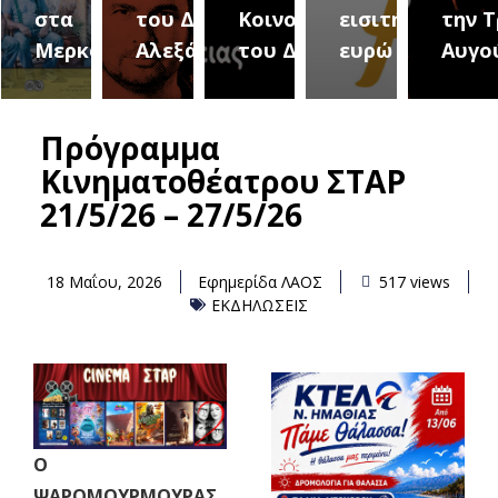
αμμα
στα
του Δήμου
Κοινοτήτων
εισιτήριο 2
την Τ
λών
Μερκούρεια
Αλεξάνδρειας
του Δήμου
ευρώ
Αυγο
Πρόγραμμα
Κινηματοθέατρου ΣΤΑΡ
21/5/26 – 27/5/26
18 Μαΐου, 2026
Εφημερίδα ΛΑΟΣ
517 views
ΕΚΔΗΛΩΣΕΙΣ
Ο
ΨΑΡΟΜΟΥΡΜΟΥΡΑΣ