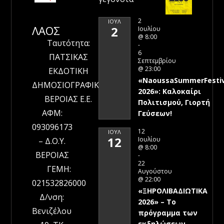
2
ΙΟΎΛ
ΛΑΟΣ
2
Ιουλίου
@ 8:00
Ταυτότητα:
-
6
ΠΑΤΣΙΚΑΣ
Σεπτεμβρίου
@ 23:00
ΕΚΔΟΤΙΚΗ
«NaoussaSummerFestiv
ΔΗΜΟΣΙΟΓΡΑΦΙΚΗ
2026»: Καλοκαίρι
ΒΕΡΟΙΑΣ Ε.Ε.
Πολιτισμού, Γιορτή
ΑΦΜ:
Γεύσεων!
093096173
12
ΙΟΎΛ
12
Ιουλίου
– Δ.Ο.Υ.
@ 8:00
ΒΕΡΟΙΑΣ
-
22
ΓΕΜΗ:
Αυγούστου
@ 22:00
021532826000
«ΞΗΡΟΛΙΒΑΔΙΩΤΙΚΑ
Δ/νση:
2026» – To
Βενιζέλου
πρόγραμμα των
εκδηλώσεων