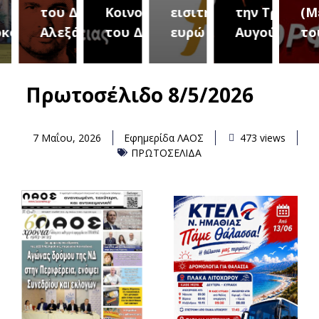
του Δήμου
Κοινοτήτων
εισιτήριο 2
την Τρίτη 18
(Μετ
ύρεια
Αλεξάνδρειας
του Δήμου
ευρώ
Αυγούστου
του 
Πρωτοσέλιδο 8/5/2026
7 Μαΐου, 2026
Εφημερίδα ΛΑΟΣ
473 views
ΠΡΩΤΟΣΕΛΙΔΑ