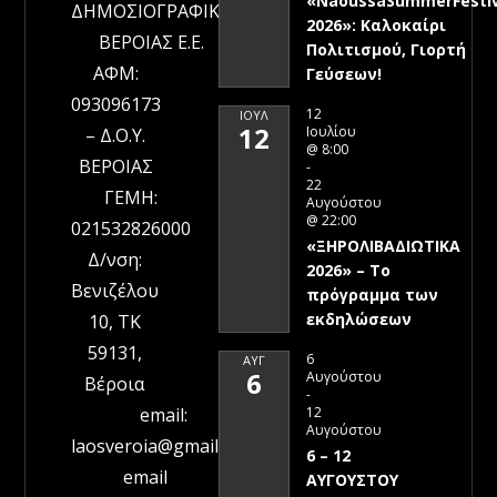
«NaoussaSummerFestiv
ΔΗΜΟΣΙΟΓΡΑΦΙΚΗ
2026»: Καλοκαίρι
ΒΕΡΟΙΑΣ Ε.Ε.
Πολιτισμού, Γιορτή
ΑΦΜ:
Γεύσεων!
093096173
12
ΙΟΎΛ
12
Ιουλίου
– Δ.Ο.Υ.
@ 8:00
ΒΕΡΟΙΑΣ
-
22
ΓΕΜΗ:
Αυγούστου
@ 22:00
021532826000
«ΞΗΡΟΛΙΒΑΔΙΩΤΙΚΑ
Δ/νση:
2026» – To
Βενιζέλου
πρόγραμμα των
εκδηλώσεων
10, ΤΚ
59131,
6
ΑΥΓ
6
Αυγούστου
Βέροια
-
12
email:
Αυγούστου
laosveroia@gmail.com
6 – 12
email
ΑΥΓΟΥΣΤΟΥ