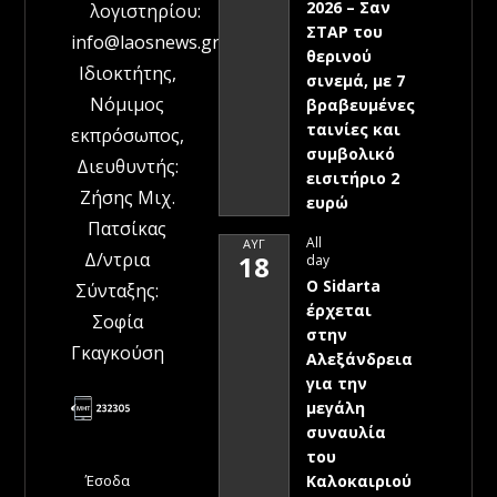
2026 – Σαν
λογιστηρίου:
ΣΤΑΡ του
info@laosnews.gr
θερινού
Ιδιοκτήτης,
σινεμά, με 7
Νόμιμος
βραβευμένες
ταινίες και
εκπρόσωπος,
συμβολικό
Διευθυντής:
εισιτήριο 2
Ζήσης Μιχ.
ευρώ
Πατσίκας
All
ΑΥΓ
Δ/ντρια
18
day
Ο Sidarta
Σύνταξης:
έρχεται
Σοφία
στην
Γκαγκούση
Αλεξάνδρεια
για την
μεγάλη
συναυλία
του
Έσοδα
Καλοκαιριού