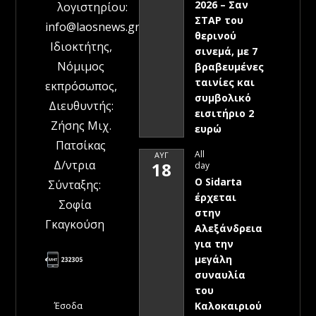
2026 – Σαν
λογιστηρίου:
ΣΤΑΡ του
info@laosnews.gr
θερινού
Ιδιοκτήτης,
σινεμά, με 7
Νόμιμος
βραβευμένες
ταινίες και
εκπρόσωπος,
συμβολικό
Διευθυντής:
εισιτήριο 2
Ζήσης Μιχ.
ευρώ
Πατσίκας
All
ΑΥΓ
Δ/ντρια
18
day
Ο Sidarta
Σύνταξης:
έρχεται
Σοφία
στην
Γκαγκούση
Αλεξάνδρεια
για την
μεγάλη
συναυλία
του
Έσοδα
Καλοκαιριού