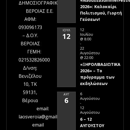
«NaoussaSummerFestiv
ΔΗΜΟΣΙΟΓΡΑΦΙΚΗ
2026»: Καλοκαίρι
ΒΕΡΟΙΑΣ Ε.Ε.
Πολιτισμού, Γιορτή
ΑΦΜ:
Γεύσεων!
093096173
12
ΙΟΎΛ
12
Ιουλίου
– Δ.Ο.Υ.
@ 8:00
ΒΕΡΟΙΑΣ
-
22
ΓΕΜΗ:
Αυγούστου
@ 22:00
021532826000
«ΞΗΡΟΛΙΒΑΔΙΩΤΙΚΑ
Δ/νση:
2026» – To
Βενιζέλου
πρόγραμμα των
εκδηλώσεων
10, ΤΚ
59131,
6
ΑΥΓ
6
Αυγούστου
Βέροια
-
12
email:
Αυγούστου
laosveroia@gmail.com
6 – 12
email
ΑΥΓΟΥΣΤΟΥ