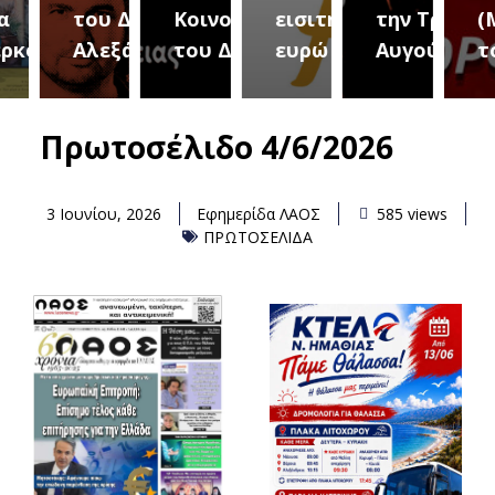
του Δήμου
Κοινοτήτων
εισιτήριο 2
την Τρίτη 18
(Μετ
ύρεια
Αλεξάνδρειας
του Δήμου
ευρώ
Αυγούστου
του 
Πρωτοσέλιδο 4/6/2026
3 Ιουνίου, 2026
Εφημερίδα ΛΑΟΣ
585 views
ΠΡΩΤΟΣΕΛΙΔΑ