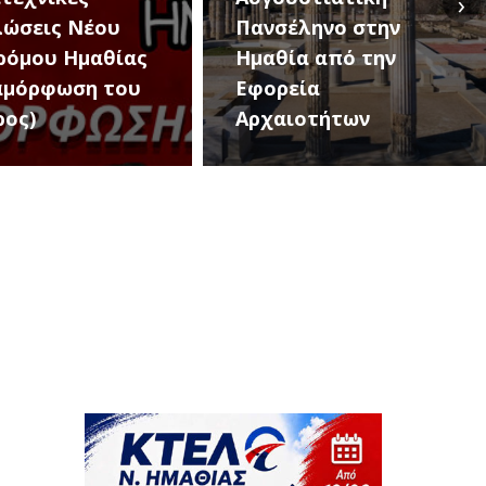
›
έληνο στην
The Band» έρχονται
ία από την
σήμερα στη Νάουσα
εία
για μια μεγάλη
ιοτήτων
μουσική βραδιά