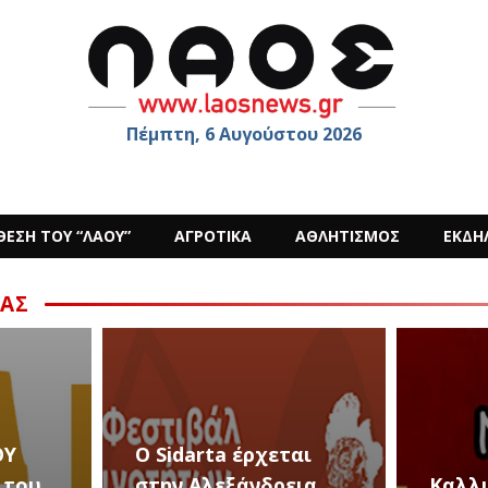
Πέμπτη, 6 Αυγούστου 2026
ΘΕΣΗ ΤΟΥ “ΛΑΟΥ”
ΑΓΡΟΤΙΚΑ
ΑΘΛΗΤΙΣΜΟΣ
ΕΚΔΗ
ΑΣ
28 κα
αι
Εκδηλ
ια
Καλλιτεχνικές
Αυγο