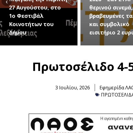
‹
θερινού σινεμά, με 7
για την μεγάλη
βραβευμένες ταινίες
συναυλία του
και συμβολικό
Καλοκαιριού τ
εισιτήριο 2 ευρώ
Τρίτη 18 Αυγού
Πρωτοσέλιδο 4-5
3 Ιουλίου, 2026
Εφημερίδα ΛΑ
ΠΡΩΤΟΣΕΛΙΔ