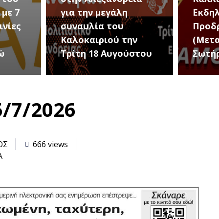
Εκδηλώσεις Νέου
Πανσ
Προδρόμου Ημαθίας
Ημαθ
ην
(Μεταμόρφωση του
Εφορ
στου
Σωτήρος)
Αρχα
/7/2026
ΟΣ
666 views
Α