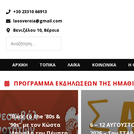
+30 23310 66913
laosveroia@gmail.com
Βενιζέλου 10, Βέροια
ΑΡΧΙΚΗ
ΤΟΠΙΚΑ
ΛΑΪΚΑ
ΚΟΙΝΩΝΙΚΑ
Η 
ΠΡΌΓΡΑΜΜΑ ΕΚΔΗΛΏΣΕΩΝ ΤΗΣ ΗΜΑΘΊ
6 – 12 ΑΥΓΟΥΣΤΟΥ
Ο Sidarta έρχετ
2026 – Σαν ΣΤΑΡ του
στην Αλεξάνδρε