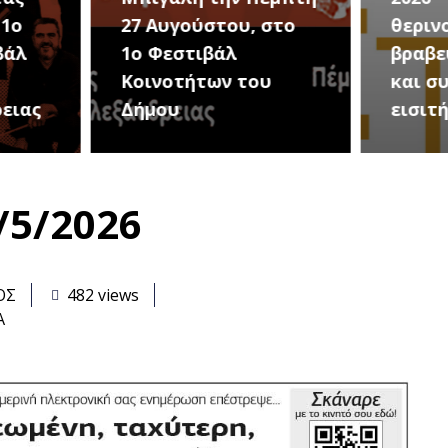
στο
θερινού σινεμά, με 7
για τ
βραβευμένες ταινίες
συνα
υ
και συμβολικό
Καλοκ
εισιτήριο 2 ευρώ
Τρίτη
/5/2026
ΟΣ
482 views
Α