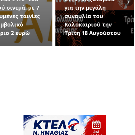
›
ην μεγάλη
Εκδηλώσεις Νέου
υλία του
Προδρόμου Ημαθίας
αιριού την
(Μεταμόρφωση του
 18 Αυγούστου
Σωτήρος)