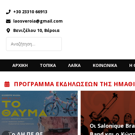
+30 23310 66913
laosveroia@gmail.com
Βενιζέλου 10, Βέροια
ΑΡΧΙΚΗ
ΤΟΠΙΚΑ
ΛΑΪΚΑ
ΚΟΙΝΩΝΙΚΑ
Η 
ΠΡΌΓΡΑΜΜΑ ΕΚΔΗΛΏΣΕΩΝ ΤΗΣ ΗΜΑΘΊ
“Back to the ’80
Οι Salonique Brass
’90s” με τον Κώ
Band και ο Κώστας
Μπίγαλη την Π