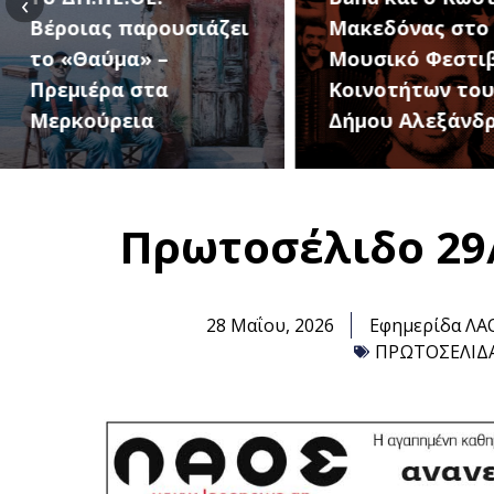
‹
Μακεδόνας στο 1ο
27 Αυγούστου, 
Μουσικό Φεστιβάλ
1ο Φεστιβάλ
Κοινοτήτων του
Κοινοτήτων το
Δήμου Αλεξάνδρειας
Δήμου
Πρωτοσέλιδο 29
28 Μαΐου, 2026
Εφημερίδα ΛΑ
ΠΡΩΤΟΣΕΛΙΔ