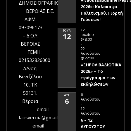
«NaoussaSummerFestiv
ΔΗΜΟΣΙΟΓΡΑΦΙΚΗ
2026»: Καλοκαίρι
ΒΕΡΟΙΑΣ Ε.Ε.
Πολιτισμού, Γιορτή
ΑΦΜ:
Γεύσεων!
093096173
12
ΙΟΎΛ
12
Ιουλίου
– Δ.Ο.Υ.
@ 8:00
ΒΕΡΟΙΑΣ
-
22
ΓΕΜΗ:
Αυγούστου
@ 22:00
021532826000
«ΞΗΡΟΛΙΒΑΔΙΩΤΙΚΑ
Δ/νση:
2026» – To
Βενιζέλου
πρόγραμμα των
εκδηλώσεων
10, ΤΚ
59131,
6
ΑΥΓ
6
Αυγούστου
Βέροια
-
12
email:
Αυγούστου
laosveroia@gmail.com
6 – 12
email
ΑΥΓΟΥΣΤΟΥ