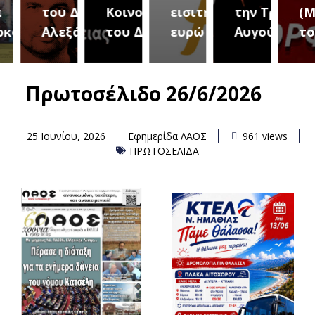
του Δήμου
Κοινοτήτων
εισιτήριο 2
την Τρίτη 18
(Μετ
ύρεια
Αλεξάνδρειας
του Δήμου
ευρώ
Αυγούστου
του 
Πρωτοσέλιδο 26/6/2026
25 Ιουνίου, 2026
Εφημερίδα ΛΑΟΣ
961 views
ΠΡΩΤΟΣΕΛΙΔΑ