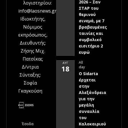
2026 – Σαν
λογιστηρίου:
ΣΤΑΡ του
info@laosnews.gr
θερινού
Ιδιοκτήτης,
σινεμά, με 7
Νόμιμος
βραβευμένες
ταινίες και
εκπρόσωπος,
συμβολικό
Διευθυντής:
εισιτήριο 2
Ζήσης Μιχ.
ευρώ
Πατσίκας
All
ΑΥΓ
Δ/ντρια
18
day
Ο Sidarta
Σύνταξης:
έρχεται
Σοφία
στην
Γκαγκούση
Αλεξάνδρεια
για την
μεγάλη
συναυλία
του
Έσοδα
Καλοκαιριού