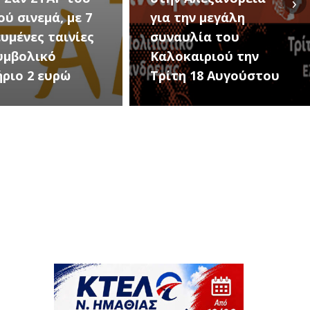
›
ην μεγάλη
Εκδηλώσεις Νέου
υλία του
Προδρόμου Ημαθίας
αιριού την
(Μεταμόρφωση του
 18 Αυγούστου
Σωτήρος)