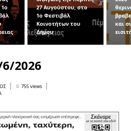
στο
θερινού σινεμά, με 7
για τ
βραβευμένες ταινίες
συνα
υ
και συμβολικό
Καλοκ
εισιτήριο 2 ευρώ
Τρίτη
/6/2026
ΑΟΣ
755 views
Α