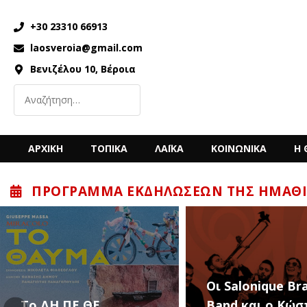
+30 23310 66913
laosveroia@gmail.com
Βενιζέλου 10, Βέροια
ΑΡΧΙΚΗ
ΤΟΠΙΚΑ
ΛΑΪΚΑ
ΚΟΙΝΩΝΙΚΑ
Η 
ΠΡΌΓΡΑΜΜΑ ΕΚΔΗΛΏΣΕΩΝ ΤΗΣ ΗΜΑΘΊ
“Back to the ’80
Οι Salonique Brass
’90s” με τον Κώ
Band και ο Κώστας
Μπίγαλη την Π