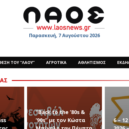
Παρασκευή, 7 Αυγούστου 2026
ΘΕΣΗ ΤΟΥ “ΛΑΟΥ”
ΑΓΡΟΤΙΚΑ
ΑΘΛΗΤΙΣΜΟΣ
ΕΚΔΗ
ΑΣ
s &
στα
6 – 12 ΑΥΓΟΥΣΤΟΥ
Ο Sid
έμπτη
2026 – Σαν ΣΤΑΡ του
στην 