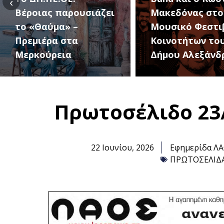
‹
Μακεδόνας στο 1ο
27 Αυγούστου, 
Μουσικό Φεστιβάλ
1ο Φεστιβάλ
Κοινοτήτων του
Κοινοτήτων το
Δήμου Αλεξάνδρειας
Δήμου
Πρωτοσέλιδο 23
22 Ιουνίου, 2026
Εφημερίδα Λ
ΠΡΩΤΟΣΕΛΙΔ