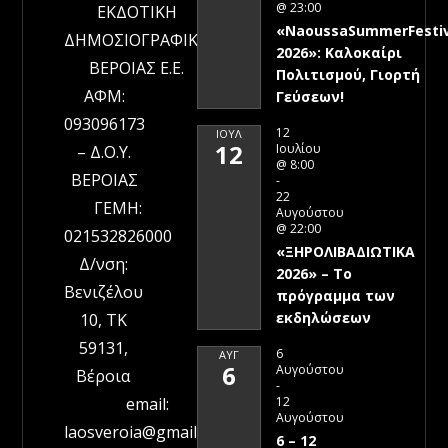
@ 23:00
ΕΚΔΟΤΙΚΗ
«NaoussaSummerFestiv
ΔΗΜΟΣΙΟΓΡΑΦΙΚΗ
2026»: Καλοκαίρι
ΒΕΡΟΙΑΣ Ε.Ε.
Πολιτισμού, Γιορτή
ΑΦΜ:
Γεύσεων!
093096173
12
ΙΟΎΛ
12
Ιουλίου
– Δ.Ο.Υ.
@ 8:00
ΒΕΡΟΙΑΣ
-
22
ΓΕΜΗ:
Αυγούστου
@ 22:00
021532826000
«ΞΗΡΟΛΙΒΑΔΙΩΤΙΚΑ
Δ/νση:
2026» – To
Βενιζέλου
πρόγραμμα των
εκδηλώσεων
10, ΤΚ
59131,
6
ΑΥΓ
6
Αυγούστου
Βέροια
-
12
email:
Αυγούστου
laosveroia@gmail.com
6 – 12