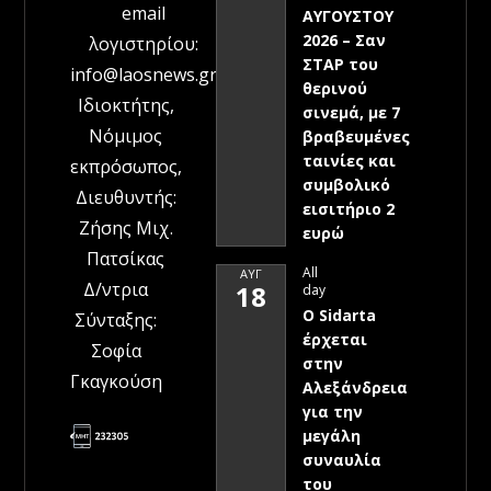
email
ΑΥΓΟΥΣΤΟΥ
2026 – Σαν
λογιστηρίου:
ΣΤΑΡ του
info@laosnews.gr
θερινού
Ιδιοκτήτης,
σινεμά, με 7
Νόμιμος
βραβευμένες
ταινίες και
εκπρόσωπος,
συμβολικό
Διευθυντής:
εισιτήριο 2
Ζήσης Μιχ.
ευρώ
Πατσίκας
All
ΑΥΓ
Δ/ντρια
18
day
Ο Sidarta
Σύνταξης:
έρχεται
Σοφία
στην
Γκαγκούση
Αλεξάνδρεια
για την
μεγάλη
συναυλία
του