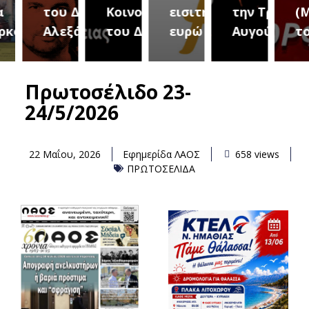
του Δήμου
Κοινοτήτων
εισιτήριο 2
την Τρίτη 18
(Μετ
ύρεια
Αλεξάνδρειας
του Δήμου
ευρώ
Αυγούστου
του 
Πρωτοσέλιδο 23-
24/5/2026
22 Μαΐου, 2026
Εφημερίδα ΛΑΟΣ
658 views
ΠΡΩΤΟΣΕΛΙΔΑ