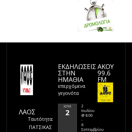
ΕΚΔΗΛΩΣΕΙΣ
ΑΚΟΥ
ΣΤΗΝ
99.6
ΗΜΑΘΊΑ
FM
επερχόμενα
γεγονότα
2
ΙΟΎΛ
ΛΑΟΣ
2
Ιουλίου
@ 8:00
Ταυτότητα:
-
6
ΠΑΤΣΙΚΑΣ
Σεπτεμβρίου