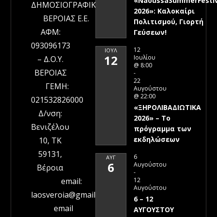
«NaoussaSummerFestiv
ΔΗΜΟΣΙΟΓΡΑΦΙΚΗ
2026»: Καλοκαίρι
ΒΕΡΟΙΑΣ Ε.Ε.
Πολιτισμού, Γιορτή
ΑΦΜ:
Γεύσεων!
093096173
12
ΙΟΎΛ
12
Ιουλίου
– Δ.Ο.Υ.
@ 8:00
ΒΕΡΟΙΑΣ
-
22
ΓΕΜΗ:
Αυγούστου
@ 22:00
021532826000
«ΞΗΡΟΛΙΒΑΔΙΩΤΙΚΑ
Δ/νση:
2026» – To
Βενιζέλου
πρόγραμμα των
εκδηλώσεων
10, ΤΚ
59131,
6
ΑΥΓ
6
Αυγούστου
Βέροια
-
12
email:
Αυγούστου
laosveroia@gmail.com
6 – 12
email
ΑΥΓΟΥΣΤΟΥ