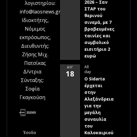
2026 – Σαν
λογιστηρίου:
ΣΤΑΡ του
info@laosnews.gr
θερινού
Ιδιοκτήτης,
σινεμά, με 7
Νόμιμος
βραβευμένες
ταινίες και
εκπρόσωπος,
συμβολικό
Διευθυντής:
εισιτήριο 2
Ζήσης Μιχ.
ευρώ
Πατσίκας
All
ΑΥΓ
Δ/ντρια
18
day
Ο Sidarta
Σύνταξης:
έρχεται
Σοφία
στην
Γκαγκούση
Αλεξάνδρεια
για την
μεγάλη
συναυλία
του
Έσοδα
Καλοκαιριού