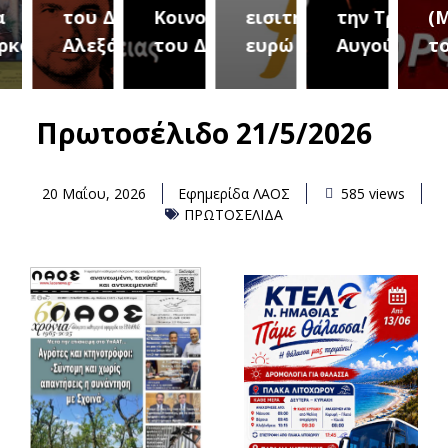
του Δήμου
Κοινοτήτων
εισιτήριο 2
την Τρίτη 18
(Μετ
ύρεια
Αλεξάνδρειας
του Δήμου
ευρώ
Αυγούστου
του 
Πρωτοσέλιδο 21/5/2026
20 Μαΐου, 2026
Εφημερίδα ΛΑΟΣ
585 views
ΠΡΩΤΟΣΕΛΙΔΑ