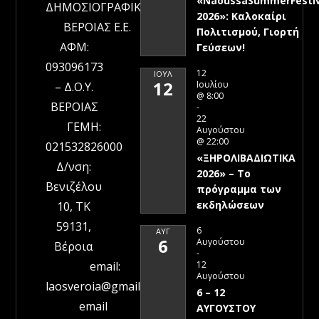
«NaoussaSummerFestiv
ΔΗΜΟΣΙΟΓΡΑΦΙΚΗ
2026»: Καλοκαίρι
ΒΕΡΟΙΑΣ Ε.Ε.
Πολιτισμού, Γιορτή
ΑΦΜ:
Γεύσεων!
093096173
12
ΙΟΎΛ
12
Ιουλίου
– Δ.Ο.Υ.
@ 8:00
ΒΕΡΟΙΑΣ
-
22
ΓΕΜΗ:
Αυγούστου
@ 22:00
021532826000
«ΞΗΡΟΛΙΒΑΔΙΩΤΙΚΑ
Δ/νση:
2026» – To
Βενιζέλου
πρόγραμμα των
εκδηλώσεων
10, ΤΚ
59131,
6
ΑΥΓ
6
Αυγούστου
Βέροια
-
12
email:
Αυγούστου
laosveroia@gmail.com
6 – 12
email
ΑΥΓΟΥΣΤΟΥ