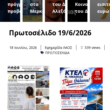
αμμα
στα
του Δήμου
Κοινοτήτων
εισιτήριο 2
την Τ
λών
Μερκούρεια
Αλεξάνδρειας
του Δήμου
ευρώ
Αυγο
Πρωτοσέλιδο 19/6/2026
18 Ιουνίου, 2026
Εφημερίδα ΛΑΟΣ
539 views
ΠΡΩΤΟΣΕΛΙΔΑ