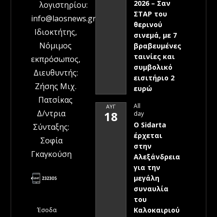
2026 – Σαν
λογιστηρίου:
ΣΤΑΡ του
info@laosnews.gr
θερινού
Ιδιοκτήτης,
σινεμά, με 7
Νόμιμος
βραβευμένες
ταινίες και
εκπρόσωπος,
συμβολικό
Διευθυντής:
εισιτήριο 2
Ζήσης Μιχ.
ευρώ
Πατσίκας
All
ΑΥΓ
Δ/ντρια
18
day
Ο Sidarta
Σύνταξης:
έρχεται
Σοφία
στην
Γκαγκούση
Αλεξάνδρεια
για την
μεγάλη
συναυλία
του
Έσοδα
Καλοκαιριού