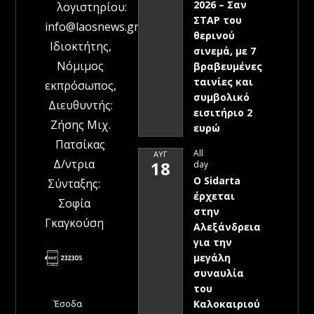
2026 – Σαν
λογιστηρίου:
ΣΤΑΡ του
info@laosnews.gr
θερινού
Ιδιοκτήτης,
σινεμά, με 7
Νόμιμος
βραβευμένες
ταινίες και
εκπρόσωπος,
συμβολικό
Διευθυντής:
εισιτήριο 2
Ζήσης Μιχ.
ευρώ
Πατσίκας
All
ΑΥΓ
Δ/ντρια
18
day
Ο Sidarta
Σύνταξης:
έρχεται
Σοφία
στην
Γκαγκούση
Αλεξάνδρεια
για την
μεγάλη
συναυλία
του
Έσοδα
Καλοκαιριού