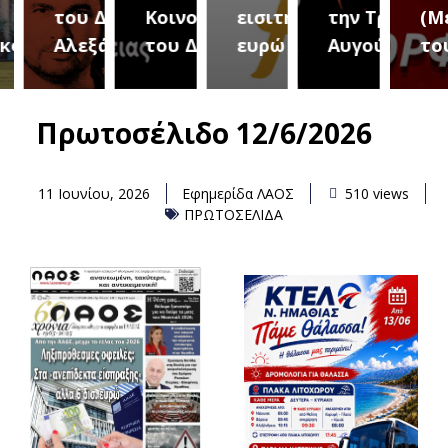
του Δήμου
Κοινοτήτων
εισιτήριο 2
την Τρίτη 18
(Μετ
ύρεια
Αλεξάνδρειας
του Δήμου
ευρώ
Αυγούστου
του 
Πρωτοσέλιδο 12/6/2026
11 Ιουνίου, 2026
Εφημερίδα ΛΑΟΣ
510 views
ΠΡΩΤΟΣΕΛΙΔΑ