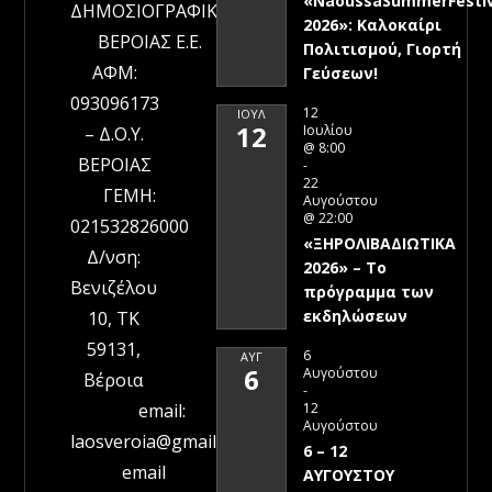
«NaoussaSummerFestiv
ΔΗΜΟΣΙΟΓΡΑΦΙΚΗ
2026»: Καλοκαίρι
ΒΕΡΟΙΑΣ Ε.Ε.
Πολιτισμού, Γιορτή
ΑΦΜ:
Γεύσεων!
093096173
12
ΙΟΎΛ
12
Ιουλίου
– Δ.Ο.Υ.
@ 8:00
ΒΕΡΟΙΑΣ
-
22
ΓΕΜΗ:
Αυγούστου
@ 22:00
021532826000
«ΞΗΡΟΛΙΒΑΔΙΩΤΙΚΑ
Δ/νση:
2026» – To
Βενιζέλου
πρόγραμμα των
εκδηλώσεων
10, ΤΚ
59131,
6
ΑΥΓ
6
Αυγούστου
Βέροια
-
12
email:
Αυγούστου
laosveroia@gmail.com
6 – 12
email
ΑΥΓΟΥΣΤΟΥ