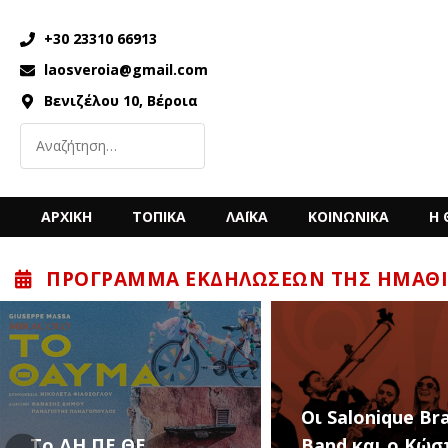
+30 23310 66913
laosveroia@gmail.com
Βενιζέλου 10, Βέροια
ΑΡΧΙΚΗ
ΤΟΠΙΚΑ
ΛΑΪΚΑ
ΚΟΙΝΩΝΙΚΑ
Η 
ΠΡΌΓΡΑΜΜΑ ΕΚΔΗΛΏΣΕΩΝ ΤΗΣ ΗΜΑΘΊ
“Back to the ’80
Οι Salonique Brass
’90s” με τον Κώ
Band και ο Κώστας
Μπίγαλη την Π