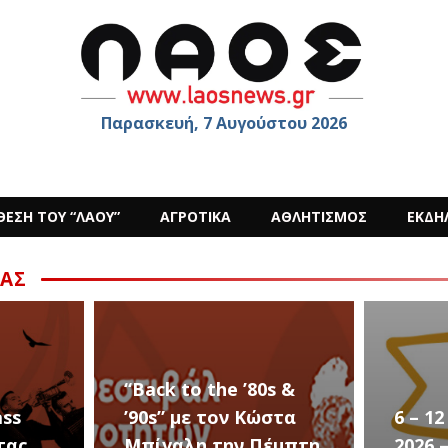
Παρασκευή, 7 Αυγούστου 2026
ΘΕΣΗ ΤΟΥ “ΛΑΟΥ”
ΑΓΡΟΤΙΚΑ
ΑΘΛΗΤΙΣΜΟΣ
ΕΚΔΗ
ΑΣ
s &
στα
6 – 12 ΑΥΓΟΥΣΤΟΥ
Ο Sid
έμπτη
2026 – Σαν ΣΤΑΡ του
στην 