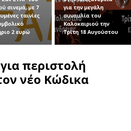
›
ην μεγάλη
Εκδηλώσεις Νέου
υλία του
Προδρόμου Ημαθίας
αιριού την
(Μεταμόρφωση του
 18 Αυγούστου
Σωτήρος)
 για περιστολή
τον νέο Κώδικα