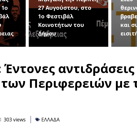
στο
θερινού σινεμά, με 7
για τ
βραβευμένες ταινίες
συνα
υ
και συμβολικό
Καλοκ
εισιτήριο 2 ευρώ
Τρίτη
 Έντονες αντιδράσεις
 των Περιφερειών με 
303 views
ΕΛΛΑΔΑ