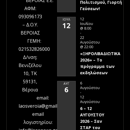
ΒΕΡΟΙΑΣ Ε.Ε.
Πολιτισμού, Γιορτή
ΑΦΜ:
Γεύσεων!
093096173
12
ΙΟΎΛ
12
Ιουλίου
– Δ.Ο.Υ.
@ 8:00
ΒΕΡΟΙΑΣ
-
22
ΓΕΜΗ:
Αυγούστου
@ 22:00
021532826000
«ΞΗΡΟΛΙΒΑΔΙΩΤΙΚΑ
Δ/νση:
2026» – To
Βενιζέλου
πρόγραμμα των
εκδηλώσεων
10, ΤΚ
59131,
6
ΑΥΓ
6
Αυγούστου
Βέροια
-
12
email:
Αυγούστου
laosveroia@gmail.com
6 – 12
email
ΑΥΓΟΥΣΤΟΥ
2026 – Σαν
λογιστηρίου:
ΣΤΑΡ του