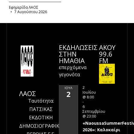
Εφημερίδα ΛΑΟΣ
7 Αυγούστου 2026
ΕΚΔΗΛΩΣΕΙΣ
ΑΚΟΥ
ΣΤΗΝ
99.6
ΗΜΑΘΊΑ
FM
επερχόμενα
γεγονότα
2
ΙΟΎΛ
ΛΑΟΣ
2
Ιουλίου
@ 8:00
Ταυτότητα:
-
6
ΠΑΤΣΙΚΑΣ
Σεπτεμβρίου
@ 23:00
ΕΚΔΟΤΙΚΗ
«NaoussaSummerFestiv
ΔΗΜΟΣΙΟΓΡΑΦΙΚΗ
2026»: Καλοκαίρι