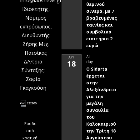
info@laosnews.gr
θερινού
Ιδιοκτήτης,
σινεμά, με 7
Νόμιμος
βραβευμένες
ταινίες και
εκπρόσωπος,
συμβολικό
Διευθυντής:
εισιτήριο 2
Ζήσης Μιχ.
ευρώ
Πατσίκας
All
ΑΥΓ
Δ/ντρια
18
day
Ο Sidarta
Σύνταξης:
έρχεται
Σοφία
στην
Γκαγκούση
Αλεξάνδρεια
για την
μεγάλη
συναυλία
του
Έσοδα
Καλοκαιριού
την Τρίτη 18
από
Αυγούστου
κρατική