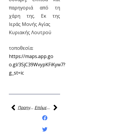
παρηγοριά από τη
χάρη της. Εκ της
Ιεράς Μονής Αγίας
Κυριακής Λουτρού
τοποθεσία:
https://maps.app.go
o.gl/3SjC39WvypKFiKyw7?
g_st=ic
Προηγούμενη
Επόμενη
Κοινοποίηση της
ανάρτησης: