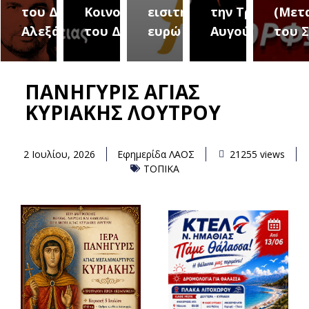
του Δήμου
Κοινοτήτων
εισιτήριο 2
την Τρίτη 18
(Μετ
ύρεια
Αλεξάνδρειας
του Δήμου
ευρώ
Αυγούστου
του 
ΠΑΝΗΓΥΡΙΣ ΑΓΙΑΣ
ΚΥΡΙΑΚΗΣ ΛΟΥΤΡΟΥ
2 Ιουλίου, 2026
Εφημερίδα ΛΑΟΣ
21255 views
ΤΟΠΙΚΑ