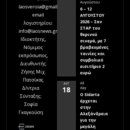
Αυγούστου
laosveroia@gmail.com
6 – 12
email
ΑΥΓΟΥΣΤΟΥ
2026 – Σαν
λογιστηρίου:
ΣΤΑΡ του
info@laosnews.gr
θερινού
Ιδιοκτήτης,
σινεμά, με 7
Νόμιμος
βραβευμένες
ταινίες και
εκπρόσωπος,
συμβολικό
Διευθυντής:
εισιτήριο 2
Ζήσης Μιχ.
ευρώ
Πατσίκας
All
ΑΥΓ
Δ/ντρια
18
day
Ο Sidarta
Σύνταξης:
έρχεται
Σοφία
στην
Γκαγκούση
Αλεξάνδρεια
για την
μεγάλη