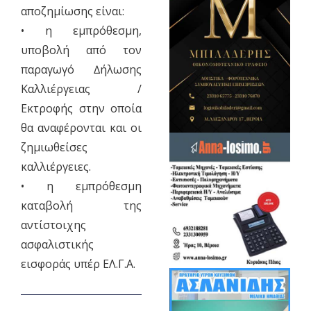
αποζηµίωσης είναι:
• η εµπρόθεσµη,
υποβολή από τον
παραγωγό ∆ήλωσης
Καλλιέργειας /
Εκτροφής στην οποία
θα αναφέρονται και οι
ζηµιωθείσες
καλλιέργειες.
• η εµπρόθεσµη
καταβολή της
αντίστοιχης
ασφαλιστικής
εισφοράς υπέρ ΕΛ.Γ.Α.