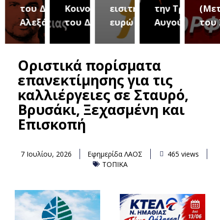
του Δήμου
Κοινοτήτων
εισιτήριο 2
την Τρίτη 18
(Μετ
ύρεια
Αλεξάνδρειας
του Δήμου
ευρώ
Αυγούστου
του 
Οριστικά πορίσματα
επανεκτίμησης για τις
καλλιέργειες σε Σταυρό,
Βρυσάκι, Ξεχασμένη και
Επισκοπή
7 Ιουλίου, 2026
Εφημερίδα ΛΑΟΣ
465 views
ΤΟΠΙΚΑ