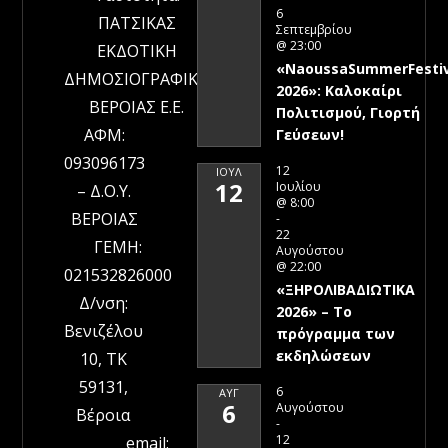
6
ΠΑΤΣΙΚΑΣ
Σεπτεμβρίου
@ 23:00
ΕΚΔΟΤΙΚΗ
«NaoussaSummerFestiv
ΔΗΜΟΣΙΟΓΡΑΦΙΚΗ
2026»: Καλοκαίρι
ΒΕΡΟΙΑΣ Ε.Ε.
Πολιτισμού, Γιορτή
ΑΦΜ:
Γεύσεων!
093096173
12
ΙΟΎΛ
12
Ιουλίου
– Δ.Ο.Υ.
@ 8:00
ΒΕΡΟΙΑΣ
-
22
ΓΕΜΗ:
Αυγούστου
@ 22:00
021532826000
«ΞΗΡΟΛΙΒΑΔΙΩΤΙΚΑ
Δ/νση:
2026» – To
Βενιζέλου
πρόγραμμα των
εκδηλώσεων
10, ΤΚ
59131,
6
ΑΥΓ
6
Αυγούστου
Βέροια
-
12
email: