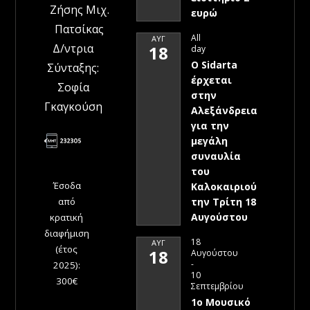
Ζήσης Μιχ.
ευρώ
Πατσίκας
All
ΑΥΓ
Δ/ντρια
18
day
Ο Sidarta
Σύνταξης:
έρχεται
Σοφία
στην
Γκαγκούση
Αλεξάνδρεια
για την
μεγάλη
συναυλία
του
Έσοδα
Καλοκαιριού
την Τρίτη 18
από
Αυγούστου
κρατική
διαφήμιση
18
ΑΥΓ
(έτος
18
Αυγούστου
-
2025):
10
300€
Σεπτεμβρίου
1ο Μουσικό