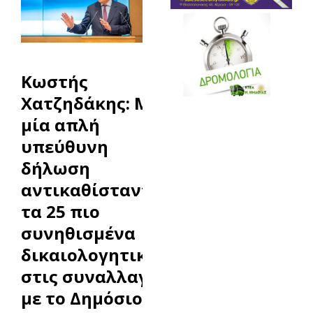
Κωστής
Χατζηδάκης: Με
μία απλή
υπεύθυνη
δήλωση
αντικαθίστανται
τα 25 πιο
συνηθισμένα
δικαιολογητικά,
στις συναλλαγές
με το Δημόσιο