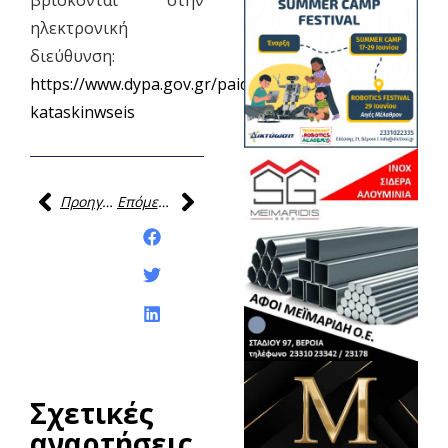
ηλεκτρονική
διεύθυνση:
https://www.dypa.gov.gr/paidikes-
kataskinwseis
Προηγούμενη
Επόμενη
Κοινοποίηση της
ανάρτησης:
Σχετικές
αναρτήσεις