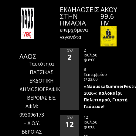
ΕΚΔΗΛΩΣΕΙΣ
ΑΚΟΥ
ΣΤΗΝ
99.6
ΗΜΑΘΊΑ
FM
επερχόμενα
γεγονότα
2
ΙΟΎΛ
ΛΑΟΣ
2
Ιουλίου
@ 8:00
Ταυτότητα:
-
6
ΠΑΤΣΙΚΑΣ
Σεπτεμβρίου
@ 23:00
ΕΚΔΟΤΙΚΗ
«NaoussaSummerFestiv
ΔΗΜΟΣΙΟΓΡΑΦΙΚΗ
2026»: Καλοκαίρι
ΒΕΡΟΙΑΣ Ε.Ε.
Πολιτισμού, Γιορτή
ΑΦΜ:
Γεύσεων!
093096173
12
ΙΟΎΛ
12
Ιουλίου
– Δ.Ο.Υ.
@ 8:00
ΒΕΡΟΙΑΣ
-