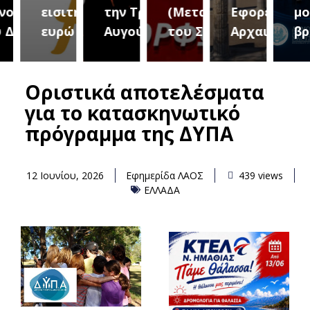
τήτων
εισιτήριο 2
την Τρίτη 18
(Μεταμόρφωση
Εφορεία
μουσ
ήμου
ευρώ
Αυγούστου
του Σωτήρος)
Αρχαιοτήτων
βραδ
Οριστικά αποτελέσματα
για το κατασκηνωτικό
πρόγραμμα της ΔΥΠΑ
12 Ιουνίου, 2026
Εφημερίδα ΛΑΟΣ
439 views
ΕΛΛΑΔΑ