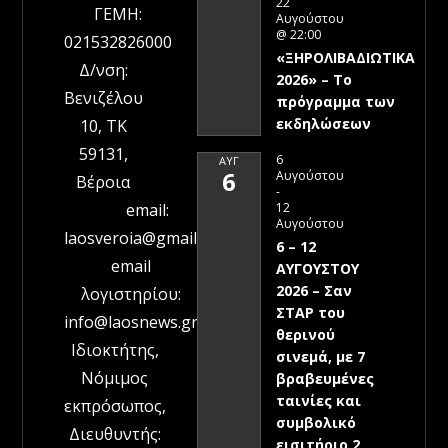
22
ΓΕΜΗ:
Αυγούστου
@ 22:00
021532826000
«ΞΗΡΟΛΙΒΑΔΙΩΤΙΚΑ
Δ/νση:
2026» – To
Βενιζέλου
πρόγραμμα των
εκδηλώσεων
10, ΤΚ
59131,
6
ΑΥΓ
6
Αυγούστου
Βέροια
-
12
email:
Αυγούστου
laosveroia@gmail.com
6 – 12
email
ΑΥΓΟΥΣΤΟΥ
2026 – Σαν
λογιστηρίου:
ΣΤΑΡ του
info@laosnews.gr
θερινού
Ιδιοκτήτης,
σινεμά, με 7
Νόμιμος
βραβευμένες
ταινίες και
εκπρόσωπος,
συμβολικό
Διευθυντής:
εισιτήριο 2