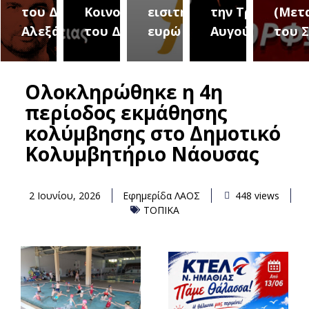
του Δήμου
Κοινοτήτων
εισιτήριο 2
την Τρίτη 18
(Μετ
ύρεια
Αλεξάνδρειας
του Δήμου
ευρώ
Αυγούστου
του 
Ολοκληρώθηκε η 4η
περίοδος εκμάθησης
κολύμβησης στο Δημοτικό
Κολυμβητήριο Νάουσας
2 Ιουνίου, 2026
Εφημερίδα ΛΑΟΣ
448 views
ΤΟΠΙΚΑ