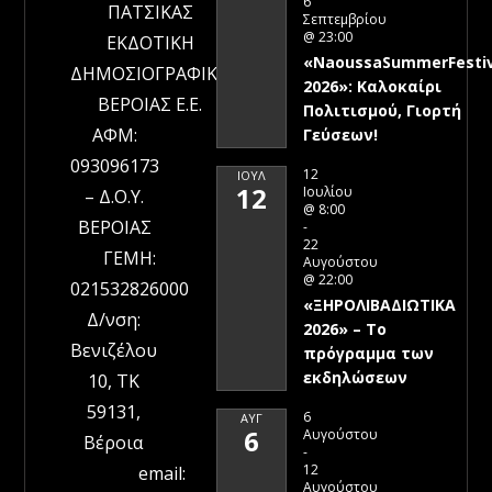
6
ΠΑΤΣΙΚΑΣ
Σεπτεμβρίου
@ 23:00
ΕΚΔΟΤΙΚΗ
«NaoussaSummerFestiv
ΔΗΜΟΣΙΟΓΡΑΦΙΚΗ
2026»: Καλοκαίρι
ΒΕΡΟΙΑΣ Ε.Ε.
Πολιτισμού, Γιορτή
ΑΦΜ:
Γεύσεων!
093096173
12
ΙΟΎΛ
12
Ιουλίου
– Δ.Ο.Υ.
@ 8:00
ΒΕΡΟΙΑΣ
-
22
ΓΕΜΗ:
Αυγούστου
@ 22:00
021532826000
«ΞΗΡΟΛΙΒΑΔΙΩΤΙΚΑ
Δ/νση:
2026» – To
Βενιζέλου
πρόγραμμα των
εκδηλώσεων
10, ΤΚ
59131,
6
ΑΥΓ
6
Αυγούστου
Βέροια
-
12
email:
Αυγούστου