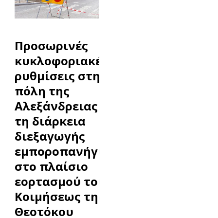
Προσωρινές
κυκλοφοριακές
ρυθμίσεις στην
πόλη της
Αλεξάνδρειας κατά
τη διάρκεια
διεξαγωγής
εμποροπανήγυρης,
στο πλαίσιο
εορτασμού του Ι.Ν.
Κοιμήσεως της
Θεοτόκου