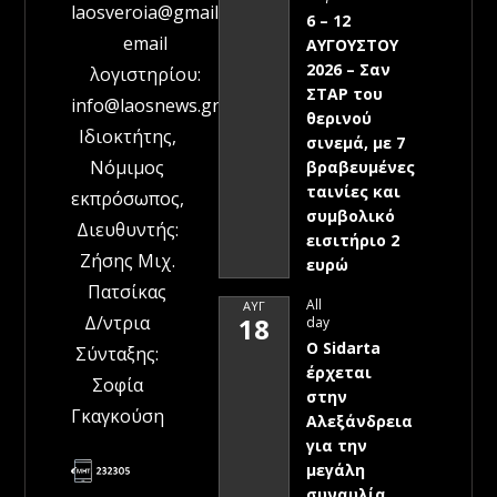
laosveroia@gmail.com
6 – 12
email
ΑΥΓΟΥΣΤΟΥ
2026 – Σαν
λογιστηρίου:
ΣΤΑΡ του
info@laosnews.gr
θερινού
Ιδιοκτήτης,
σινεμά, με 7
Νόμιμος
βραβευμένες
ταινίες και
εκπρόσωπος,
συμβολικό
Διευθυντής:
εισιτήριο 2
Ζήσης Μιχ.
ευρώ
Πατσίκας
All
ΑΥΓ
Δ/ντρια
18
day
Ο Sidarta
Σύνταξης:
έρχεται
Σοφία
στην
Γκαγκούση
Αλεξάνδρεια
για την
μεγάλη
συναυλία