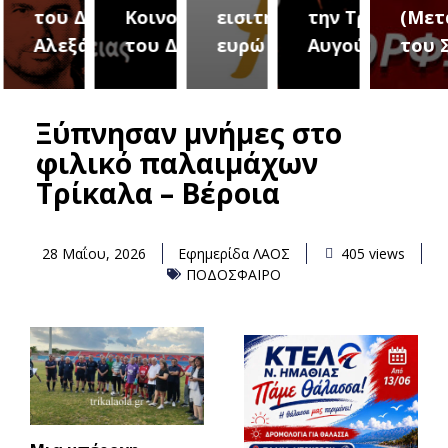
του Δήμου
Κοινοτήτων
εισιτήριο 2
την Τρίτη 18
(Μετ
ύρεια
Αλεξάνδρειας
του Δήμου
ευρώ
Αυγούστου
του 
Ξύπνησαν μνήμες στο
φιλικό παλαιμάχων
Τρίκαλα – Βέροια
28 Μαΐου, 2026
Εφημερίδα ΛΑΟΣ
405 views
ΠΟΔΟΣΦΑΙΡΟ