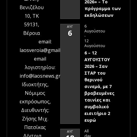
2026» – To
Βενιζέλου
πρόγραμμα των
εκδηλώσεων
10, ΤΚ
59131,
6
ΑΥΓ
6
Αυγούστου
Βέροια
-
12
email:
Αυγούστου
laosveroia@gmail.com
6 – 12
email
ΑΥΓΟΥΣΤΟΥ
2026 – Σαν
λογιστηρίου:
ΣΤΑΡ του
info@laosnews.gr
θερινού
Ιδιοκτήτης,
σινεμά, με 7
Νόμιμος
βραβευμένες
ταινίες και
εκπρόσωπος,
συμβολικό
Διευθυντής:
εισιτήριο 2
Ζήσης Μιχ.
ευρώ
Πατσίκας
All
ΑΥΓ
Δ/ντρια
day