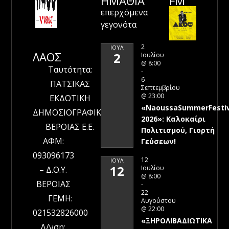
ΗΜΑΘΊΑ
FM
επερχόμενα
γεγονότα
2
ΙΟΎΛ
ΛΑΟΣ
2
Ιουλίου
@ 8:00
Ταυτότητα:
-
6
ΠΑΤΣΙΚΑΣ
Σεπτεμβρίου
@ 23:00
ΕΚΔΟΤΙΚΗ
«NaoussaSummerFestiv
ΔΗΜΟΣΙΟΓΡΑΦΙΚΗ
2026»: Καλοκαίρι
ΒΕΡΟΙΑΣ Ε.Ε.
Πολιτισμού, Γιορτή
ΑΦΜ:
Γεύσεων!
093096173
12
ΙΟΎΛ
12
Ιουλίου
– Δ.Ο.Υ.
@ 8:00
ΒΕΡΟΙΑΣ
-
22
ΓΕΜΗ:
Αυγούστου
@ 22:00
021532826000
«ΞΗΡΟΛΙΒΑΔΙΩΤΙΚΑ
Δ/νση: