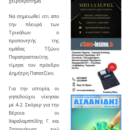
χειροκρότημα.
Να σημειωθεί οτι απο
την πλευρά των
Τρικάλων ο
προπονητής της
ομάδας Τζώνυ
Παραπραστανίτης
τίμησε τον πρόεδρο
Δημήτρη Παπατζίκο.
Για την ιστορία, οι
γηπεδούχοι νίκησαν
με 4-2. Σκόρερ για την
Βέροια οι
Χαραλαμππίδης Γ. και
Ζαρογιάννης, ενώ