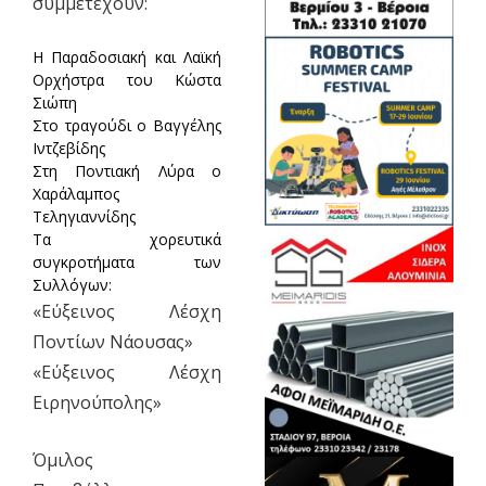
συμμετέχουν:
Η Παραδοσιακή και Λαϊκή
Ορχήστρα του Κώστα
Σιώπη
Στο τραγούδι ο Βαγγέλης
Ιντζεβίδης
Στη Ποντιακή Λύρα ο
Χαράλαμπος
Τεληγιαννίδης
Τα χορευτικά
συγκροτήματα των
Συλλόγων:
«Εύξεινος Λέσχη
Ποντίων Νάουσας»
«Εύξεινος Λέσχη
Ειρηνούπολης»
Όμιλος