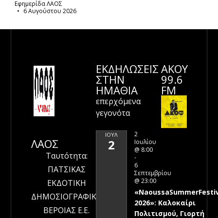
Εφημερίδα ΛΑΟΣ
6 Αυγούστου 2026
ΕΚΔΗΛΩΣΕΙΣ
ΑΚΟΥ
ΣΤΗΝ
99.6
ΗΜΑΘΊΑ
FM
επερχόμενα
γεγονότα
2
ΙΟΎΛ
ΛΑΟΣ
2
Ιουλίου
@ 8:00
Ταυτότητα:
-
6
ΠΑΤΣΙΚΑΣ
Σεπτεμβρίου
@ 23:00
ΕΚΔΟΤΙΚΗ
«NaoussaSummerFestiv
ΔΗΜΟΣΙΟΓΡΑΦΙΚΗ
2026»: Καλοκαίρι
ΒΕΡΟΙΑΣ Ε.Ε.
Πολιτισμού, Γιορτή