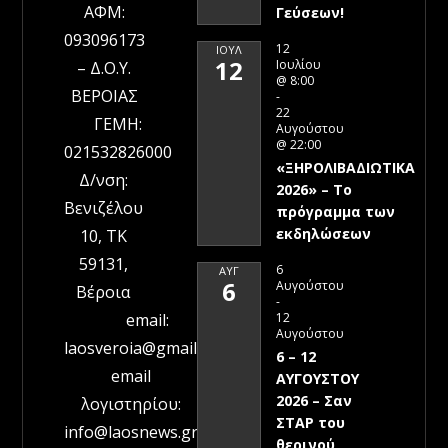
ΑΦΜ:
Γεύσεων!
093096173
12
ΙΟΎΛ
12
Ιουλίου
– Δ.Ο.Υ.
@ 8:00
ΒΕΡΟΙΑΣ
-
22
ΓΕΜΗ:
Αυγούστου
@ 22:00
021532826000
«ΞΗΡΟΛΙΒΑΔΙΩΤΙΚΑ
Δ/νση:
2026» – To
Βενιζέλου
πρόγραμμα των
εκδηλώσεων
10, ΤΚ
59131,
6
ΑΥΓ
6
Αυγούστου
Βέροια
-
12
email:
Αυγούστου
laosveroia@gmail.com
6 – 12
email
ΑΥΓΟΥΣΤΟΥ
2026 – Σαν
λογιστηρίου:
ΣΤΑΡ του
info@laosnews.gr
θερινού