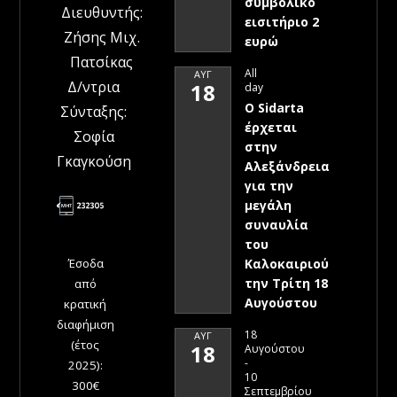
συμβολικό
Διευθυντής:
εισιτήριο 2
Ζήσης Μιχ.
ευρώ
Πατσίκας
All
ΑΥΓ
Δ/ντρια
18
day
Ο Sidarta
Σύνταξης:
έρχεται
Σοφία
στην
Γκαγκούση
Αλεξάνδρεια
για την
μεγάλη
συναυλία
του
Έσοδα
Καλοκαιριού
την Τρίτη 18
από
Αυγούστου
κρατική
διαφήμιση
18
ΑΥΓ
(έτος
18
Αυγούστου
-
2025):
10
300€
Σεπτεμβρίου