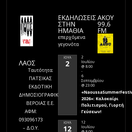
ΕΚΔΗΛΩΣΕΙΣ
ΑΚΟΥ
ΣΤΗΝ
99.6
ΗΜΑΘΊΑ
FM
επερχόμενα
γεγονότα
2
ΙΟΎΛ
ΛΑΟΣ
2
Ιουλίου
@ 8:00
Ταυτότητα:
-
6
ΠΑΤΣΙΚΑΣ
Σεπτεμβρίου
@ 23:00
ΕΚΔΟΤΙΚΗ
«NaoussaSummerFestiv
ΔΗΜΟΣΙΟΓΡΑΦΙΚΗ
2026»: Καλοκαίρι
ΒΕΡΟΙΑΣ Ε.Ε.
Πολιτισμού, Γιορτή
ΑΦΜ:
Γεύσεων!
093096173
12
ΙΟΎΛ
12
Ιουλίου
– Δ.Ο.Υ.
@ 8:00