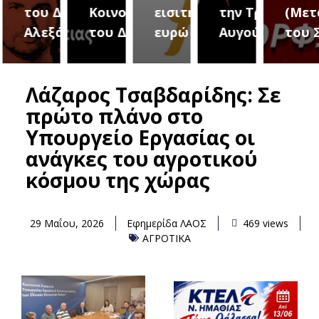
του Δήμου
Κοινοτήτων
εισιτήριο 2
την Τρίτη 18
(Μετ
ύρεια
Αλεξάνδρειας
του Δήμου
ευρώ
Αυγούστου
του 
Λάζαρος Τσαβδαρίδης: Σε
πρώτο πλάνο στο
Υπουργείο Εργασίας οι
ανάγκες του αγροτικού
κόσμου της χώρας
29 Μαΐου, 2026
Εφημερίδα ΛΑΟΣ
469 views
ΑΓΡΟΤΙΚΑ