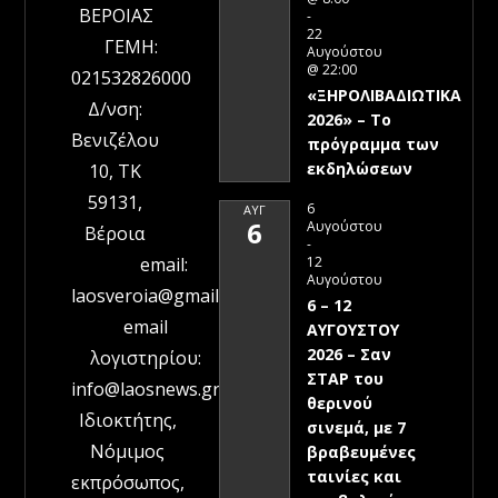
ΒΕΡΟΙΑΣ
-
22
ΓΕΜΗ:
Αυγούστου
@ 22:00
021532826000
«ΞΗΡΟΛΙΒΑΔΙΩΤΙΚΑ
Δ/νση:
2026» – To
Βενιζέλου
πρόγραμμα των
εκδηλώσεων
10, ΤΚ
59131,
6
ΑΥΓ
6
Αυγούστου
Βέροια
-
12
email:
Αυγούστου
laosveroia@gmail.com
6 – 12
email
ΑΥΓΟΥΣΤΟΥ
2026 – Σαν
λογιστηρίου:
ΣΤΑΡ του
info@laosnews.gr
θερινού
Ιδιοκτήτης,
σινεμά, με 7
Νόμιμος
βραβευμένες
ταινίες και
εκπρόσωπος,