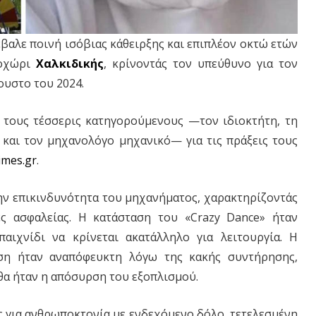
βαλε ποινή ισόβιας κάθειρξης και επιπλέον οκτώ ετών
οχώρι
Χαλκιδικής
, κρίνοντάς τον υπεύθυνο για τον
ουστο του 2024.
 τους τέσσερις κατηγορούμενους —τον ιδιοκτήτη, τη
» και τον μηχανολόγο μηχανικό— για τις πράξεις τους
imes.gr
.
την επικινδυνότητα του μηχανήματος, χαρακτηρίζοντάς
ς ασφαλείας. Η κατάσταση του «Crazy Dance» ήταν
αιχνίδι να κρίνεται ακατάλληλο για λειτουργία. Η
ύση ήταν αναπόφευκτη λόγω της κακής συντήρησης,
θα ήταν η απόσυρση του εξοπλισμού.
ς για ανθρωποκτονία με ενδεχόμενο δόλο, τετελεσμένη