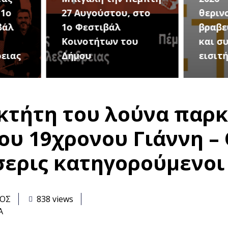
στο
θερινού σινεμά, με 7
για τ
βραβευμένες ταινίες
συνα
υ
και συμβολικό
Καλοκ
εισιτήριο 2 ευρώ
Τρίτη
οκτήτη του λούνα παρκ
του 19χρονου Γιάννη 
σερις κατηγορούμενοι
ΑΟΣ
838 views
Α