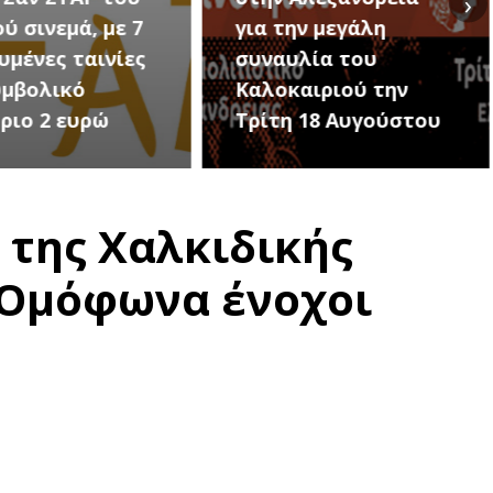
›
ην μεγάλη
Εκδηλώσεις Νέου
υλία του
Προδρόμου Ημαθίας
αιριού την
(Μεταμόρφωση του
 18 Αυγούστου
Σωτήρος)
 της Χαλκιδικής
– Ομόφωνα ένοχοι