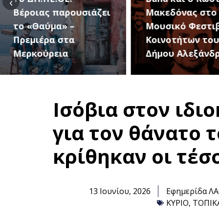
‹
Μακεδόνας στο 1ο
27 Αυγούστου, 
Μουσικό Φεστιβάλ
1ο Φεστιβάλ
Κοινοτήτων του
Κοινοτήτων το
Δήμου Αλεξάνδρειας
Δήμου
Ισόβια στον ιδι
για τον θάνατο 
κρίθηκαν οι τέσ
13 Ιουνίου, 2026
Εφημερίδα Λ
ΚΥΡΙΟ
,
ΤΟΠΙΚ