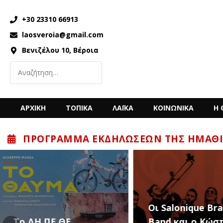
+30 23310 66913
laosveroia@gmail.com
Βενιζέλου 10, Βέροια
ΑΡΧΙΚΗ
ΤΟΠΙΚΑ
ΛΑΪΚΑ
ΚΟΙΝΩΝΙΚΑ
Η 
ΠΡΌΓΡΑΜΜΑ ΕΚΔΗΛΏΣΕΩΝ ΤΗΣ ΗΜΑΘΊ
“Back to the ’80
Οι Salonique Brass
’90s” με τον Κώ
Band και ο Κώστας
Μπίγαλη την Π