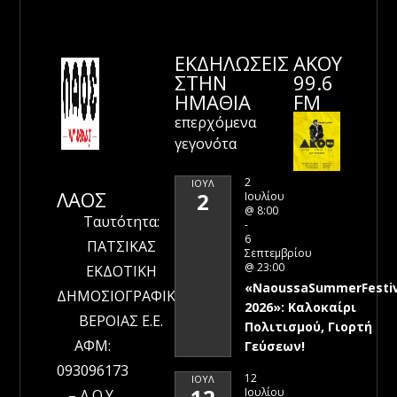
ΕΚΔΗΛΩΣΕΙΣ
ΑΚΟΥ
ΣΤΗΝ
99.6
ΗΜΑΘΊΑ
FM
επερχόμενα
γεγονότα
2
ΙΟΎΛ
ΛΑΟΣ
2
Ιουλίου
@ 8:00
Ταυτότητα:
-
6
ΠΑΤΣΙΚΑΣ
Σεπτεμβρίου
@ 23:00
ΕΚΔΟΤΙΚΗ
«NaoussaSummerFestiv
ΔΗΜΟΣΙΟΓΡΑΦΙΚΗ
2026»: Καλοκαίρι
ΒΕΡΟΙΑΣ Ε.Ε.
Πολιτισμού, Γιορτή
ΑΦΜ:
Γεύσεων!
093096173
12
ΙΟΎΛ
Ιουλίου
– Δ.Ο.Υ.