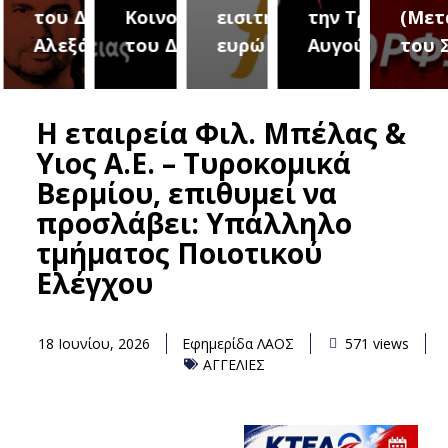
του Δήμου
Κοινοτήτων
εισιτήριο 2
την Τρίτη 18
(Μετ
ύρεια
Αλεξάνδρειας
του Δήμου
ευρώ
Αυγούστου
του 
Η εταιρεία Φιλ. Μπέλας &
Υιος Α.Ε. – Τυροκομικά
Βερμίου, επιθυμεί να
προσλάβει: Υπάλληλο
τμήματος Ποιοτικού
Ελέγχου
18 Ιουνίου, 2026
Εφημερίδα ΛΑΟΣ
571 views
ΑΓΓΕΛΙΕΣ