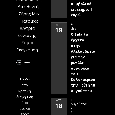
συμβολικό
Διευθυντής:
εισιτήριο 2
Ζήσης Μιχ.
ευρώ
Πατσίκας
All
ΑΥΓ
Δ/ντρια
18
day
Ο Sidarta
Σύνταξης:
έρχεται
Σοφία
στην
Γκαγκούση
Αλεξάνδρεια
για την
μεγάλη
συναυλία
του
Έσοδα
Καλοκαιριού
την Τρίτη 18
από
Αυγούστου
κρατική
διαφήμιση
18
ΑΥΓ
(έτος
18
Αυγούστου
-
2025):
10
300€