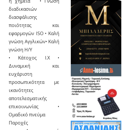
ή χημεία • Γνώση
διαδικασιών
διασφάλισης
ποιότητας και
εφαρμογών ISO • Καλή
γνώση Αγγλικών• Καλή
γνώση Η/Υ
• Κάτοχος Ι.Χ •
Δυναμική και
ευχάριστη
προσωπικότητα με
ικανότητες
αποτελεσματικής
επικοινωνίας •
Ομαδικό πνεύμα
Παροχές