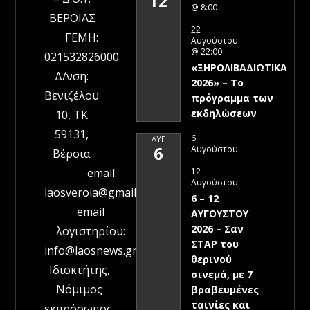
12
@ 8:00
ΒΕΡΟΙΑΣ
-
22
ΓΕΜΗ:
Αυγούστου
@ 22:00
021532826000
«ΞΗΡΟΛΙΒΑΔΙΩΤΙΚΑ
Δ/νση:
2026» – To
Βενιζέλου
πρόγραμμα των
εκδηλώσεων
10, ΤΚ
59131,
6
ΑΥΓ
6
Αυγούστου
Βέροια
-
12
email:
Αυγούστου
laosveroia@gmail.com
6 – 12
email
ΑΥΓΟΥΣΤΟΥ
2026 – Σαν
λογιστηρίου:
ΣΤΑΡ του
info@laosnews.gr
θερινού
Ιδιοκτήτης,
σινεμά, με 7
Νόμιμος
βραβευμένες
ταινίες και
εκπρόσωπος,