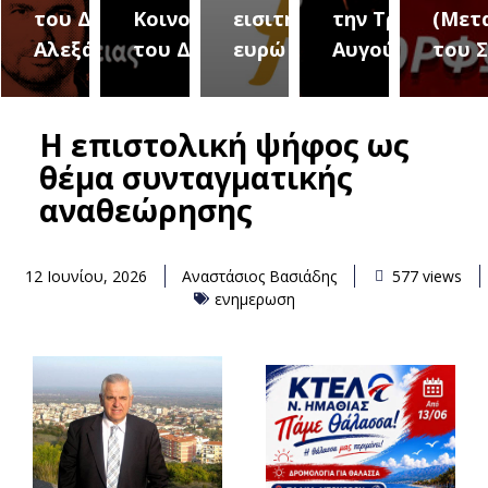
του Δήμου
Κοινοτήτων
εισιτήριο 2
την Τρίτη 18
(Μετ
ύρεια
Αλεξάνδρειας
του Δήμου
ευρώ
Αυγούστου
του 
Η επιστολική ψήφος ως
θέμα συνταγματικής
αναθεώρησης
12 Ιουνίου, 2026
Αναστάσιος Βασιάδης
577 views
ενημερωση