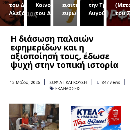
του Δήμου
Κοινοτήτων
εισιτήριο 2
την Τρίτη 18
(Μετ
ύρεια
Αλεξάνδρειας
του Δήμου
ευρώ
Αυγούστου
του 
Η διάσωση παλαιών
εφημερίδων και η
αξιοποίησή τους, έδωσε
ψυχή στην τοπική ιστορία
13 Μαΐου, 2026
ΣΟΦΙΑ ΓΚΑΓΚΟΥΣΗ
847 views
ΕΚΔΗΛΩΣΕΙΣ