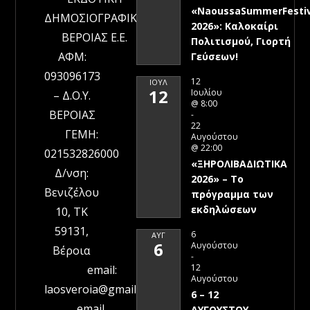
«NaoussaSummerFestiv
ΔΗΜΟΣΙΟΓΡΑΦΙΚΗ
2026»: Καλοκαίρι
ΒΕΡΟΙΑΣ Ε.Ε.
Πολιτισμού, Γιορτή
ΑΦΜ:
Γεύσεων!
093096173
12
ΙΟΎΛ
12
Ιουλίου
– Δ.Ο.Υ.
@ 8:00
ΒΕΡΟΙΑΣ
-
22
ΓΕΜΗ:
Αυγούστου
@ 22:00
021532826000
«ΞΗΡΟΛΙΒΑΔΙΩΤΙΚΑ
Δ/νση:
2026» – To
Βενιζέλου
πρόγραμμα των
εκδηλώσεων
10, ΤΚ
59131,
6
ΑΥΓ
6
Αυγούστου
Βέροια
-
12
email:
Αυγούστου
laosveroia@gmail.com
6 – 12
email
ΑΥΓΟΥΣΤΟΥ