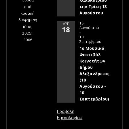
Έσοδα
Καλοκαιριού
την Τρίτη 18
από
Αυγούστου
κρατική
διαφήμιση
18
ΑΥΓ
(έτος
18
Αυγούστου
-
2025):
10
300€
Σεπτεμβρίου
1ο Μουσικό
Φεστιβάλ
Κοινοτήτων
Δήμου
Αλεξάνδρειας
(18
Αυγούστου –
10
Σεπτεμβρίου)