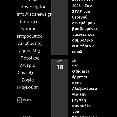
2026 – Σαν
λογιστηρίου:
ΣΤΑΡ του
info@laosnews.gr
θερινού
Ιδιοκτήτης,
σινεμά, με 7
Νόμιμος
βραβευμένες
ταινίες και
εκπρόσωπος,
συμβολικό
Διευθυντής:
εισιτήριο 2
Ζήσης Μιχ.
ευρώ
Πατσίκας
All
ΑΥΓ
Δ/ντρια
18
day
Ο Sidarta
Σύνταξης:
έρχεται
Σοφία
στην
Γκαγκούση
Αλεξάνδρεια
για την
μεγάλη
συναυλία
του