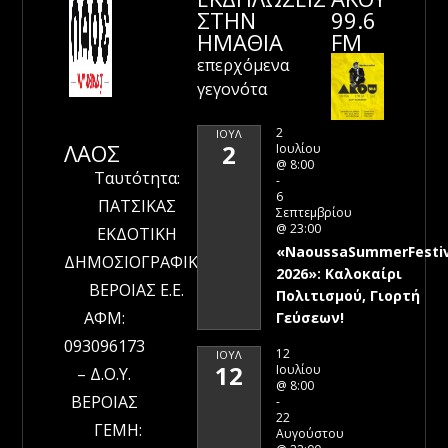
ΣΤΗΝ
99.6
ΗΜΑΘΊΑ
FM
επερχόμενα
γεγονότα
2
ΙΟΎΛ
ΛΑΟΣ
2
Ιουλίου
@ 8:00
Ταυτότητα:
-
6
ΠΑΤΣΙΚΑΣ
Σεπτεμβρίου
@ 23:00
ΕΚΔΟΤΙΚΗ
«NaoussaSummerFestiv
ΔΗΜΟΣΙΟΓΡΑΦΙΚΗ
2026»: Καλοκαίρι
ΒΕΡΟΙΑΣ Ε.Ε.
Πολιτισμού, Γιορτή
ΑΦΜ:
Γεύσεων!
093096173
12
ΙΟΎΛ
12
Ιουλίου
– Δ.Ο.Υ.
@ 8:00
ΒΕΡΟΙΑΣ
-
22
ΓΕΜΗ:
Αυγούστου