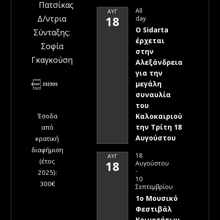
Πατσίκας
All
ΑΥΓ
Δ/ντρια
18
day
Ο Sidarta
Σύνταξης:
έρχεται
Σοφία
στην
Γκαγκούση
Αλεξάνδρεια
για την
μεγάλη
συναυλία
του
Έσοδα
Καλοκαιριού
την Τρίτη 18
από
Αυγούστου
κρατική
διαφήμιση
18
ΑΥΓ
(έτος
18
Αυγούστου
-
2025):
10
300€
Σεπτεμβρίου
1ο Μουσικό
Φεστιβάλ
Κοινοτήτων