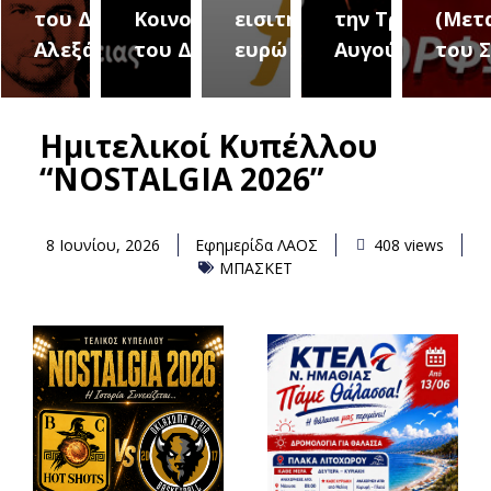
του Δήμου
Κοινοτήτων
εισιτήριο 2
την Τρίτη 18
(Μετ
ύρεια
Αλεξάνδρειας
του Δήμου
ευρώ
Αυγούστου
του 
Ημιτελικοί Κυπέλλου
“NOSTALGIA 2026”
8 Ιουνίου, 2026
Εφημερίδα ΛΑΟΣ
408 views
ΜΠΑΣΚΕΤ