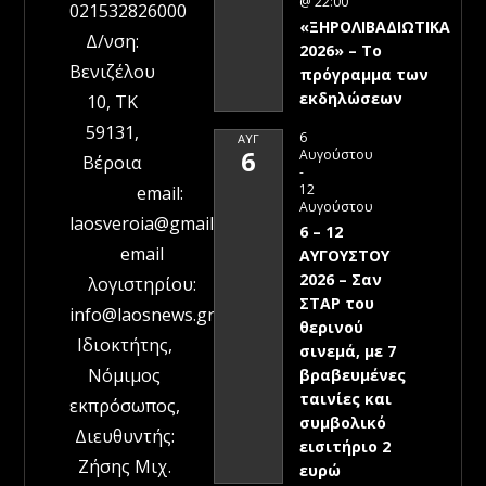
@ 22:00
021532826000
«ΞΗΡΟΛΙΒΑΔΙΩΤΙΚΑ
Δ/νση:
2026» – To
Βενιζέλου
πρόγραμμα των
εκδηλώσεων
10, ΤΚ
59131,
6
ΑΥΓ
6
Αυγούστου
Βέροια
-
12
email:
Αυγούστου
laosveroia@gmail.com
6 – 12
email
ΑΥΓΟΥΣΤΟΥ
2026 – Σαν
λογιστηρίου:
ΣΤΑΡ του
info@laosnews.gr
θερινού
Ιδιοκτήτης,
σινεμά, με 7
Νόμιμος
βραβευμένες
ταινίες και
εκπρόσωπος,
συμβολικό
Διευθυντής:
εισιτήριο 2
Ζήσης Μιχ.
ευρώ