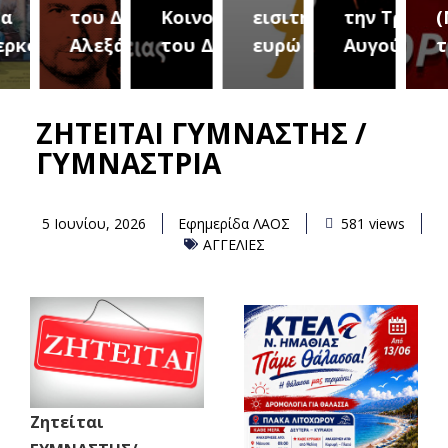
του Δήμου
Κοινοτήτων
εισιτήριο 2
την Τρίτη 18
(Μετ
ύρεια
Αλεξάνδρειας
του Δήμου
ευρώ
Αυγούστου
του 
ΖΗΤΕΙΤΑI ΓΥΜΝΑΣΤΗΣ /
ΓΥΜΝΑΣΤΡΙΑ
5 Ιουνίου, 2026
Εφημερίδα ΛΑΟΣ
581 views
ΑΓΓΕΛΙΕΣ
Ζητείται