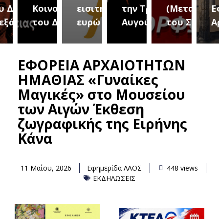
ήμου
Κοινοτήτων
εισιτήριο 2
την Τρίτη 18
(Μεταμόρφωσ
Εφορ
νδρειας
του Δήμου
ευρώ
Αυγούστου
του Σωτήρος)
Αρχα
ΕΦΟΡΕΙΑ ΑΡΧΑΙΟΤΗΤΩΝ
ΗΜΑΘΙΑΣ «Γυναίκες
Μαγικές» στο Μουσείου
των Αιγών Έκθεση
ζωγραφικής της Ειρήνης
Κάνα
11 Μαΐου, 2026
Εφημερίδα ΛΑΟΣ
448 views
ΕΚΔΗΛΩΣΕΙΣ