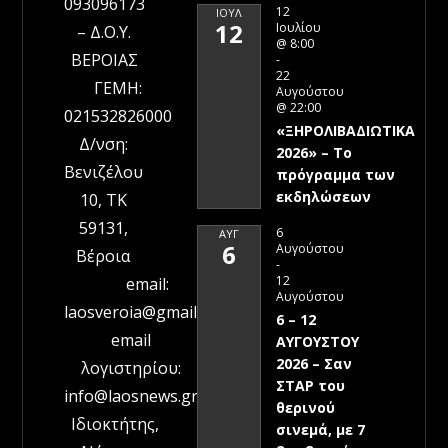
093096173
12
ΙΟΎΛ
12
Ιουλίου
– Δ.Ο.Υ.
@ 8:00
ΒΕΡΟΙΑΣ
-
22
ΓΕΜΗ:
Αυγούστου
@ 22:00
021532826000
«ΞΗΡΟΛΙΒΑΔΙΩΤΙΚΑ
Δ/νση:
2026» – To
Βενιζέλου
πρόγραμμα των
εκδηλώσεων
10, ΤΚ
59131,
6
ΑΥΓ
6
Αυγούστου
Βέροια
-
12
email:
Αυγούστου
laosveroia@gmail.com
6 – 12
email
ΑΥΓΟΥΣΤΟΥ
2026 – Σαν
λογιστηρίου:
ΣΤΑΡ του
info@laosnews.gr
θερινού
Ιδιοκτήτης,
σινεμά, με 7