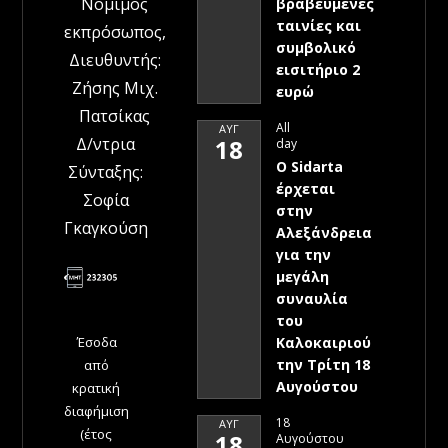
Νόμιμος
βραβευμένες
ταινίες και
εκπρόσωπος,
συμβολικό
Διευθυντής:
εισιτήριο 2
Ζήσης Μιχ.
ευρώ
Πατσίκας
All
ΑΥΓ
Δ/ντρια
18
day
Ο Sidarta
Σύνταξης:
έρχεται
Σοφία
στην
Γκαγκούση
Αλεξάνδρεια
για την
μεγάλη
συναυλία
του
Έσοδα
Καλοκαιριού
την Τρίτη 18
από
Αυγούστου
κρατική
διαφήμιση
18
ΑΥΓ
(έτος
18
Αυγούστου