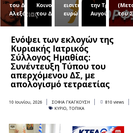
του Δήμου
Κοινοτήτων
εισιτήριο 2
την Τρίτη 18
(Μετ
ύρεια
Αλεξάνδρειας
του Δήμου
ευρώ
Αυγούστου
του 
Ενόψει των εκλογών της
Κυριακής Ιατρικός
Σύλλογος Ημαθίας:
Συνέντευξη Τύπου του
απερχόμενου ΔΣ, με
απολογισμό τετραετίας
10 Ιουνίου, 2026
ΣΟΦΙΑ ΓΚΑΓΚΟΥΣΗ
810 views
ΚΥΡΙΟ
,
ΤΟΠΙΚΑ