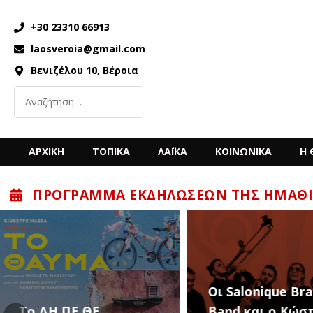
+30 23310 66913
laosveroia@gmail.com
Βενιζέλου 10, Βέροια
ΑΡΧΙΚΗ
ΤΟΠΙΚΑ
ΛΑΪΚΑ
ΚΟΙΝΩΝΙΚΑ
Η 
ΠΡΌΓΡΑΜΜΑ ΕΚΔΗΛΏΣΕΩΝ ΤΗΣ ΗΜΑΘΊ
“Back to the ’80
Οι Salonique Brass
’90s” με τον Κώ
Band και ο Κώστας
Μπίγαλη την Π