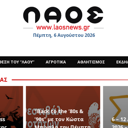
Πέμπτη, 6 Αυγούστου 2026
ΘΕΣΗ ΤΟΥ “ΛΑΟΥ”
ΑΓΡΟΤΙΚΑ
ΑΘΛΗΤΙΣΜΟΣ
ΕΚΔΗ
ΑΣ
s &
στα
6 – 12 ΑΥΓΟΥΣΤΟΥ
Ο Sid
έμπτη
2026 – Σαν ΣΤΑΡ του
στην 