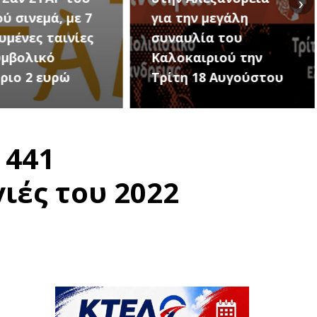
›
ην μεγάλη
Εκδηλώσεις Νέου
υλία του
Προδρόμου Ημαθίας
αιριού την
(Μεταμόρφωση του
 18 Αυγούστου
Σωτήρος)
 441
ιές του 2022