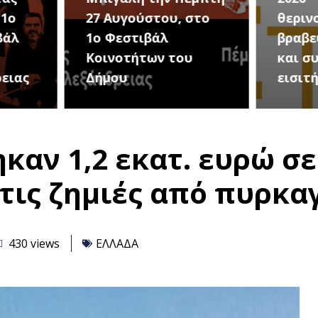
στο
θερινού σινεμά, με 7
για τ
βραβευμένες ταινίες
συνα
υ
και συμβολικό
Καλοκ
εισιτήριο 2 ευρώ
Τρίτη
καν 1,2 εκατ. ευρώ σε
τις ζημιές από πυρκαγ
430 views
ΕΛΛΑΔΑ