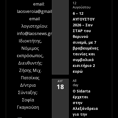
12
email:
Αυγούστου
laosveroia@gmail.com
6 – 12
email
ΑΥΓΟΥΣΤΟΥ
2026 – Σαν
λογιστηρίου:
ΣΤΑΡ του
info@laosnews.gr
θερινού
Ιδιοκτήτης,
σινεμά, με 7
Νόμιμος
βραβευμένες
ταινίες και
εκπρόσωπος,
συμβολικό
Διευθυντής:
εισιτήριο 2
Ζήσης Μιχ.
ευρώ
Πατσίκας
All
ΑΥΓ
Δ/ντρια
18
day
Ο Sidarta
Σύνταξης:
έρχεται
Σοφία
στην
Γκαγκούση
Αλεξάνδρεια
για την