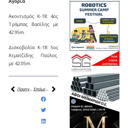
Αγόρια
Ακοντισμός Κ-18: 4ος
Τράμπας Βασίλης με
42.95m.
Δισκοβολία Κ-18: 5ος
Ατματζίδης Παύλος
με 42.05m.
Προηγούμενη
Επόμενη
Κοινοποίηση της
ανάρτησης: