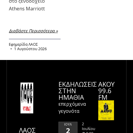
στο ξενοδοχείο
Athens Marriott
Διαβάστε Περισσότερα »
Εφημερίδα ΛΑΟΣ
1 Αυγούστου 2026
ΕΚΔΗΛΩΣΕΙΣ
ΑΚΟΥ
ΣΤΗΝ
99.6
ΗΜΑΘΊΑ
FM
επερχόμενα
γεγονότα
2
ΙΟΎΛ
ΛΑΟΣ
2
Ιουλίου