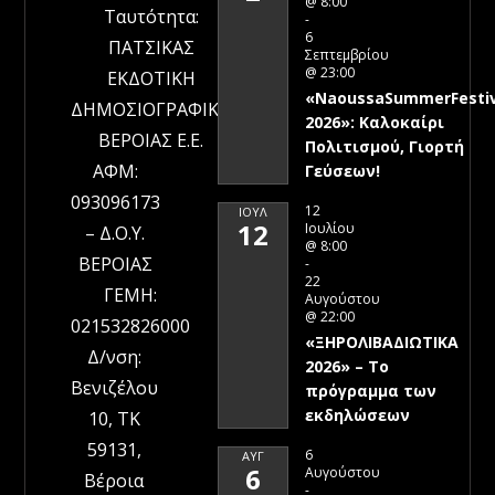
@ 8:00
Ταυτότητα:
-
6
ΠΑΤΣΙΚΑΣ
Σεπτεμβρίου
@ 23:00
ΕΚΔΟΤΙΚΗ
«NaoussaSummerFestiv
ΔΗΜΟΣΙΟΓΡΑΦΙΚΗ
2026»: Καλοκαίρι
ΒΕΡΟΙΑΣ Ε.Ε.
Πολιτισμού, Γιορτή
ΑΦΜ:
Γεύσεων!
093096173
12
ΙΟΎΛ
12
Ιουλίου
– Δ.Ο.Υ.
@ 8:00
ΒΕΡΟΙΑΣ
-
22
ΓΕΜΗ:
Αυγούστου
@ 22:00
021532826000
«ΞΗΡΟΛΙΒΑΔΙΩΤΙΚΑ
Δ/νση:
2026» – To
Βενιζέλου
πρόγραμμα των
εκδηλώσεων
10, ΤΚ
59131,
6
ΑΥΓ
6
Αυγούστου
Βέροια
-