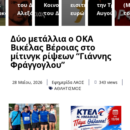
του Δήμου
Κοινοτήτων
εισιτήριο 2
την Τρίτη 18
(Μετ
ύρεια
Αλεξάνδρειας
του Δήμου
ευρώ
Αυγούστου
του 
Δύο μετάλλια ο ΟΚΑ
Βικέλας Βέροιας στο
μίτινγκ ρίψεων “Γιάννης
Φράγγογλου”
28 Μαΐου, 2026
Εφημερίδα ΛΑΟΣ
343 views
ΑΘΛΗΤΙΣΜΟΣ