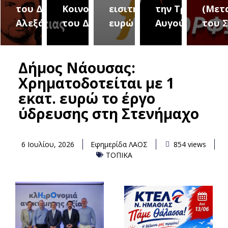
του Δήμου
Κοινοτήτων
εισιτήριο 2
την Τρίτη 18
(Μετ
ύρεια
Αλεξάνδρειας
του Δήμου
ευρώ
Αυγούστου
του 
Δήμος Νάουσας:
Χρηματοδοτείται με 1
εκατ. ευρώ το έργο
ύδρευσης στη Στενήμαχο
6 Ιουλίου, 2026
Εφημερίδα ΛΑΟΣ
854 views
ΤΟΠΙΚΑ