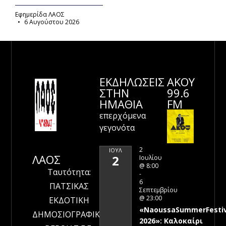
Εφημερίδα ΛΑΟΣ
6 Αυγούστου 2026
ΕΚΔΗΛΩΣΕΙΣ
ΑΚΟΥ
ΣΤΗΝ
99.6
ΗΜΑΘΊΑ
FM
επερχόμενα
γεγονότα
2
ΙΟΎΛ
ΛΑΟΣ
2
Ιουλίου
@ 8:00
Ταυτότητα:
-
6
ΠΑΤΣΙΚΑΣ
Σεπτεμβρίου
@ 23:00
ΕΚΔΟΤΙΚΗ
«NaoussaSummerFestiv
ΔΗΜΟΣΙΟΓΡΑΦΙΚΗ
2026»: Καλοκαίρι