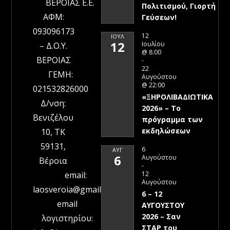
ΒΕΡΟΙΑΣ Ε.Ε.
Πολιτισμού, Γιορτή
ΑΦΜ:
Γεύσεων!
093096173
12
ΙΟΎΛ
12
Ιουλίου
– Δ.Ο.Υ.
@ 8:00
ΒΕΡΟΙΑΣ
-
22
ΓΕΜΗ:
Αυγούστου
@ 22:00
021532826000
«ΞΗΡΟΛΙΒΑΔΙΩΤΙΚΑ
Δ/νση:
2026» – To
Βενιζέλου
πρόγραμμα των
εκδηλώσεων
10, ΤΚ
59131,
6
ΑΥΓ
6
Αυγούστου
Βέροια
-
12
email:
Αυγούστου
laosveroia@gmail.com
6 – 12
email
ΑΥΓΟΥΣΤΟΥ
2026 – Σαν
λογιστηρίου:
ΣΤΑΡ του