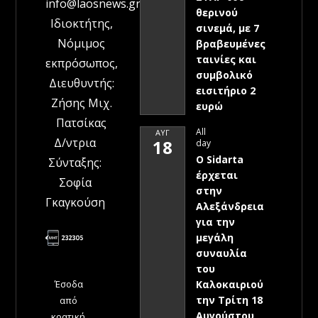
info@laosnews.gr
θερινού
Ιδιοκτήτης,
σινεμά, με 7
Νόμιμος
βραβευμένες
ταινίες και
εκπρόσωπος,
συμβολικό
Διευθυντής:
εισιτήριο 2
Ζήσης Μιχ.
ευρώ
Πατσίκας
All
ΑΥΓ
Δ/ντρια
18
day
Ο Sidarta
Σύνταξης:
έρχεται
Σοφία
στην
Γκαγκούση
Αλεξάνδρεια
για την
μεγάλη
συναυλία
του
Έσοδα
Καλοκαιριού
την Τρίτη 18
από
Αυγούστου
κρατική