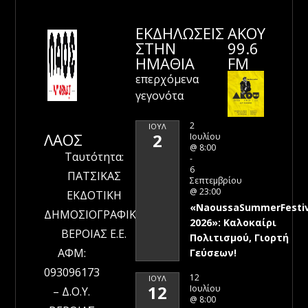
ΕΚΔΗΛΩΣΕΙΣ
ΑΚΟΥ
ΣΤΗΝ
99.6
ΗΜΑΘΊΑ
FM
επερχόμενα
γεγονότα
2
ΙΟΎΛ
ΛΑΟΣ
2
Ιουλίου
@ 8:00
Ταυτότητα:
-
6
ΠΑΤΣΙΚΑΣ
Σεπτεμβρίου
@ 23:00
ΕΚΔΟΤΙΚΗ
«NaoussaSummerFestiv
ΔΗΜΟΣΙΟΓΡΑΦΙΚΗ
2026»: Καλοκαίρι
ΒΕΡΟΙΑΣ Ε.Ε.
Πολιτισμού, Γιορτή
ΑΦΜ:
Γεύσεων!
093096173
12
ΙΟΎΛ
12
Ιουλίου
– Δ.Ο.Υ.
@ 8:00