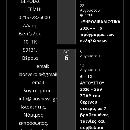
ΒΕΡΟΙΑΣ
-
22
ΓΕΜΗ:
Αυγούστου
@ 22:00
021532826000
«ΞΗΡΟΛΙΒΑΔΙΩΤΙΚΑ
Δ/νση:
2026» – To
Βενιζέλου
πρόγραμμα των
εκδηλώσεων
10, ΤΚ
59131,
6
ΑΥΓ
6
Αυγούστου
Βέροια
-
12
email:
Αυγούστου
laosveroia@gmail.com
6 – 12
email
ΑΥΓΟΥΣΤΟΥ
2026 – Σαν
λογιστηρίου:
ΣΤΑΡ του
info@laosnews.gr
θερινού
Ιδιοκτήτης,
σινεμά, με 7
Νόμιμος
βραβευμένες
ταινίες και
εκπρόσωπος,
συμβολικό