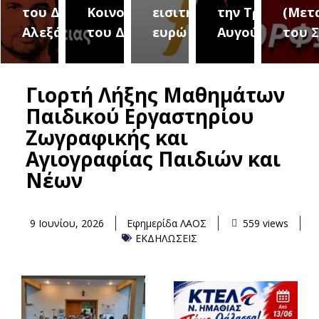
του Δήμου
Κοινοτήτων
εισιτήριο 2
την Τρίτη 18
(Μετ
ύρεια
Αλεξάνδρειας
του Δήμου
ευρώ
Αυγούστου
του 
Γιορτή Λήξης Μαθημάτων
Παιδικού Εργαστηρίου
Ζωγραφικής και
Αγιογραφίας Παιδιών και
Νέων
9 Ιουνίου, 2026
Εφημερίδα ΛΑΟΣ
559 views
ΕΚΔΗΛΩΣΕΙΣ