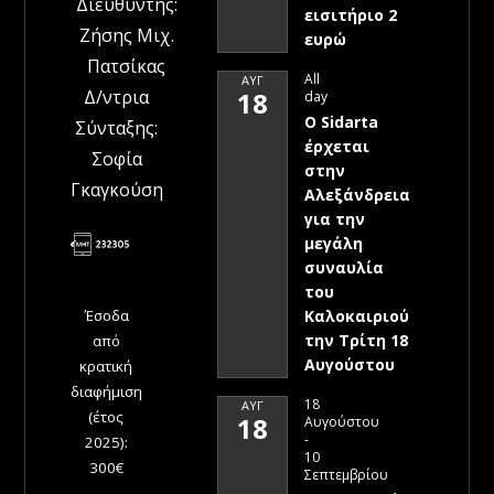
Διευθυντής:
εισιτήριο 2
Ζήσης Μιχ.
ευρώ
Πατσίκας
All
ΑΥΓ
Δ/ντρια
18
day
Ο Sidarta
Σύνταξης:
έρχεται
Σοφία
στην
Γκαγκούση
Αλεξάνδρεια
για την
μεγάλη
συναυλία
του
Έσοδα
Καλοκαιριού
την Τρίτη 18
από
Αυγούστου
κρατική
διαφήμιση
18
ΑΥΓ
(έτος
18
Αυγούστου
-
2025):
10
300€
Σεπτεμβρίου