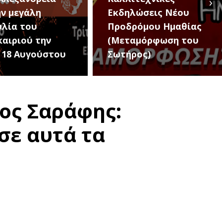
›
λώσεις Νέου
Πανσέληνο στην
ρόμου Ημαθίας
Ημαθία από την
αμόρφωση του
Εφορεία
ρος)
Αρχαιοτήτων
ρος Σαράφης:
σε αυτά τα