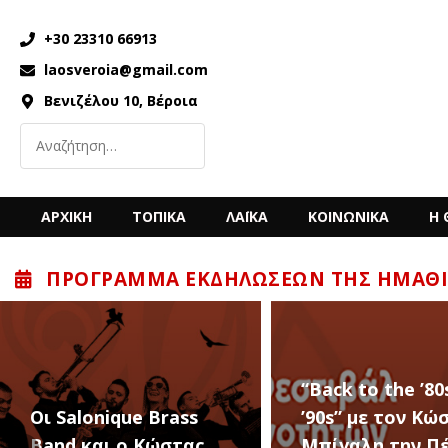
+30 23310 66913
laosveroia@gmail.com
Βενιζέλου 10, Βέροια
ΑΡΧΙΚΗ
ΤΟΠΙΚΑ
ΛΑΪΚΑ
ΚΟΙΝΩΝΙΚΑ
Η 
ΠΡΌΓΡΑΜΜΑ ΕΚΔΗΛΏΣΕΩΝ ΤΗΣ ΗΜΑΘΊ
“Back to the ’80s &
’90s” με τον Κώστα
6 – 12 ΑΥΓΟΥΣΤ
Μπίγαλη την Πέμπτη
2026 – Σαν ΣΤΑΡ