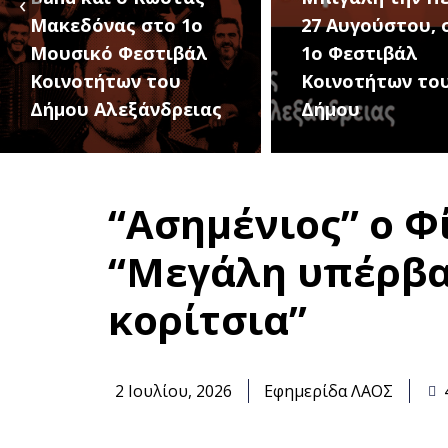
‹
27 Αυγούστου, στο
θερινού σινεμά,
1ο Φεστιβάλ
βραβευμένες τα
Κοινοτήτων του
και συμβολικό
Δήμου
εισιτήριο 2 ευρ
“Ασημένιος” ο Φ
“Μεγάλη υπέρβασ
κορίτσια”
2 Ιουλίου, 2026
Εφημερίδα ΛΑΟΣ