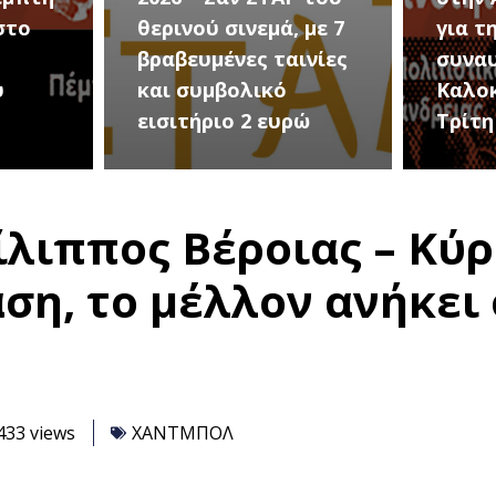
 με 7
για την μεγάλη
Εκδη
ινίες
συναυλία του
Προδ
Καλοκαιριού την
(Μετ
ώ
Τρίτη 18 Αυγούστου
Σωτή
ίλιππος Βέροιας – Κύ
η, το μέλλον ανήκει 
433 views
ΧΑΝΤΜΠΟΛ