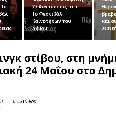
στο
θερινού σινεμά, με 7
για τ
βραβευμένες ταινίες
συνα
υ
και συμβολικό
Καλοκ
εισιτήριο 2 ευρώ
Τρίτη
ινγκ στίβου, στη μνήμ
ιακή 24 Μαΐου στο Δη
ΟΣ
361 views
Σ