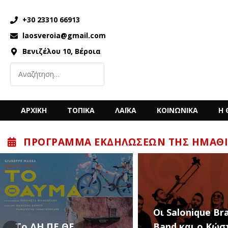
+30 23310 66913
laosveroia@gmail.com
Βενιζέλου 10, Βέροια
ΑΡΧΙΚΗ
ΤΟΠΙΚΑ
ΛΑΪΚΑ
ΚΟΙΝΩΝΙΚΑ
Η 
ΠΡΌΓΡΑΜΜΑ ΕΚΔΗΛΏΣΕΩΝ ΤΗΣ ΗΜΑΘΊ
“Back to the ’80
Οι Salonique Brass
’90s” με τον Κώ
Band και ο Κώστας
Μπίγαλη την Π