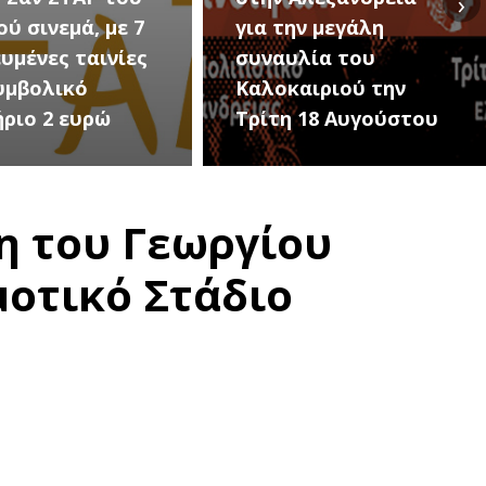
›
ην μεγάλη
Εκδηλώσεις Νέου
υλία του
Προδρόμου Ημαθίας
αιριού την
(Μεταμόρφωση του
 18 Αυγούστου
Σωτήρος)
η του Γεωργίου
μοτικό Στάδιο