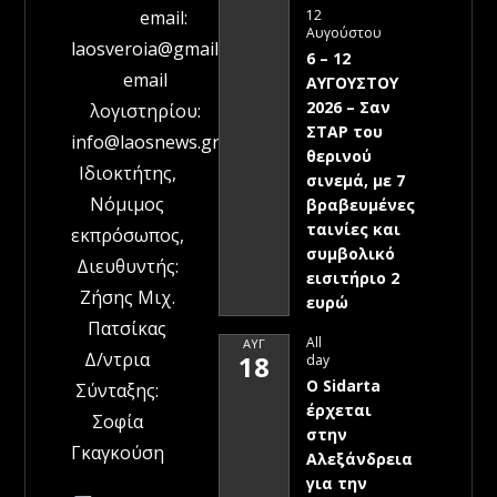
12
email:
Αυγούστου
laosveroia@gmail.com
6 – 12
email
ΑΥΓΟΥΣΤΟΥ
2026 – Σαν
λογιστηρίου:
ΣΤΑΡ του
info@laosnews.gr
θερινού
Ιδιοκτήτης,
σινεμά, με 7
Νόμιμος
βραβευμένες
ταινίες και
εκπρόσωπος,
συμβολικό
Διευθυντής:
εισιτήριο 2
Ζήσης Μιχ.
ευρώ
Πατσίκας
All
ΑΥΓ
Δ/ντρια
18
day
Ο Sidarta
Σύνταξης:
έρχεται
Σοφία
στην
Γκαγκούση
Αλεξάνδρεια
για την