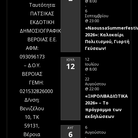
@ 8:00
Ταυτότητα:
-
6
ΠΑΤΣΙΚΑΣ
Σεπτεμβρίου
@ 23:00
ΕΚΔΟΤΙΚΗ
«NaoussaSummerFestiv
ΔΗΜΟΣΙΟΓΡΑΦΙΚΗ
2026»: Καλοκαίρι
ΒΕΡΟΙΑΣ Ε.Ε.
Πολιτισμού, Γιορτή
ΑΦΜ:
Γεύσεων!
093096173
12
ΙΟΎΛ
12
Ιουλίου
– Δ.Ο.Υ.
@ 8:00
ΒΕΡΟΙΑΣ
-
22
ΓΕΜΗ:
Αυγούστου
@ 22:00
021532826000
«ΞΗΡΟΛΙΒΑΔΙΩΤΙΚΑ
Δ/νση:
2026» – To
Βενιζέλου
πρόγραμμα των
εκδηλώσεων
10, ΤΚ
59131,
6
ΑΥΓ
6
Αυγούστου
Βέροια
-