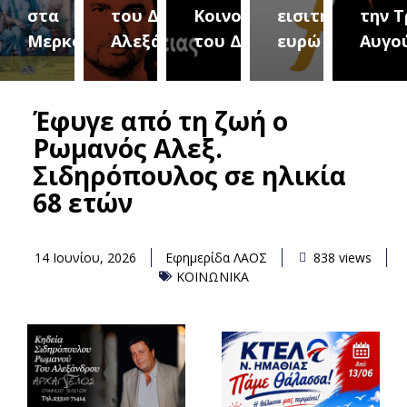
του Δήμου
Κοινοτήτων
εισιτήριο 2
την Τρίτη 18
(Μετ
ύρεια
Αλεξάνδρειας
του Δήμου
ευρώ
Αυγούστου
του 
Έφυγε από τη ζωή ο
Ρωμανός Αλεξ.
Σιδηρόπουλος σε ηλικία
68 ετών
14 Ιουνίου, 2026
Εφημερίδα ΛΑΟΣ
838 views
ΚΟΙΝΩΝΙΚΑ