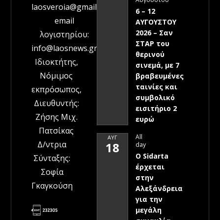
laosveroia@gmail.com
6 – 12
email
ΑΥΓΟΥΣΤΟΥ
2026 – Σαν
λογιστηρίου:
ΣΤΑΡ του
info@laosnews.gr
θερινού
Ιδιοκτήτης,
σινεμά, με 7
Νόμιμος
βραβευμένες
ταινίες και
εκπρόσωπος,
συμβολικό
Διευθυντής:
εισιτήριο 2
Ζήσης Μιχ.
ευρώ
Πατσίκας
All
ΑΥΓ
Δ/ντρια
18
day
Ο Sidarta
Σύνταξης:
έρχεται
Σοφία
στην
Γκαγκούση
Αλεξάνδρεια
για την
μεγάλη