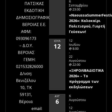
6
ΠΑΤΣΙΚΑΣ
Σεπτεμβρίου
@ 23:00
ΕΚΔΟΤΙΚΗ
«NaoussaSummerFestiv
ΔΗΜΟΣΙΟΓΡΑΦΙΚΗ
2026»: Καλοκαίρι
ΒΕΡΟΙΑΣ Ε.Ε.
Πολιτισμού, Γιορτή
ΑΦΜ:
Γεύσεων!
093096173
12
ΙΟΎΛ
12
Ιουλίου
– Δ.Ο.Υ.
@ 8:00
ΒΕΡΟΙΑΣ
-
22
ΓΕΜΗ:
Αυγούστου
@ 22:00
021532826000
«ΞΗΡΟΛΙΒΑΔΙΩΤΙΚΑ
Δ/νση:
2026» – To
Βενιζέλου
πρόγραμμα των
εκδηλώσεων
10, ΤΚ
59131,
6
ΑΥΓ
6
Αυγούστου
Βέροια
-
12
email:
Αυγούστου