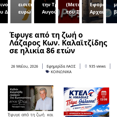
τήτων
εισιτήριο 2
την Τρίτη 18
(Μεταμόρφωση
Εφορεία
μουσ
ήμου
ευρώ
Αυγούστου
του Σωτήρος)
Αρχαιοτήτων
βραδ
Έφυγε από τη ζωή ο
Λάζαρος Κων. Καλαϊτζίδης
σε ηλικία 86 ετών
26 Μαΐου, 2026
Εφημερίδα ΛΑΟΣ
935 views
ΚΟΙΝΩΝΙΚΑ
Έφυγε από τη ζωή και