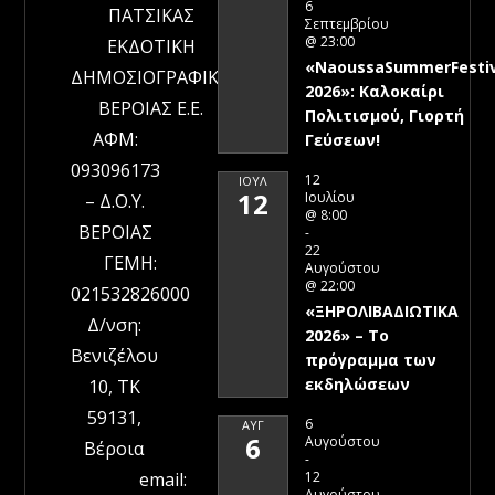
6
ΠΑΤΣΙΚΑΣ
Σεπτεμβρίου
@ 23:00
ΕΚΔΟΤΙΚΗ
«NaoussaSummerFestiv
ΔΗΜΟΣΙΟΓΡΑΦΙΚΗ
2026»: Καλοκαίρι
ΒΕΡΟΙΑΣ Ε.Ε.
Πολιτισμού, Γιορτή
ΑΦΜ:
Γεύσεων!
093096173
12
ΙΟΎΛ
12
Ιουλίου
– Δ.Ο.Υ.
@ 8:00
ΒΕΡΟΙΑΣ
-
22
ΓΕΜΗ:
Αυγούστου
@ 22:00
021532826000
«ΞΗΡΟΛΙΒΑΔΙΩΤΙΚΑ
Δ/νση:
2026» – To
Βενιζέλου
πρόγραμμα των
εκδηλώσεων
10, ΤΚ
59131,
6
ΑΥΓ
6
Αυγούστου
Βέροια
-
12
email:
Αυγούστου