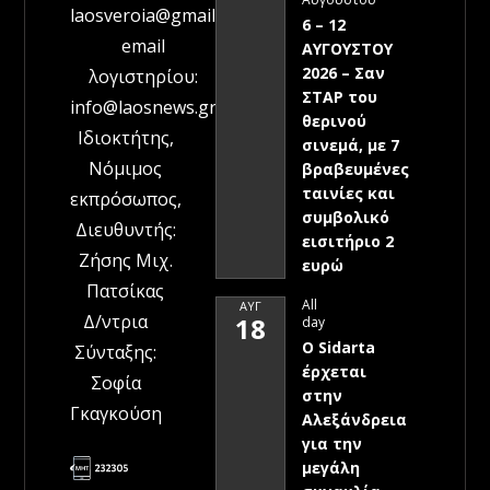
laosveroia@gmail.com
6 – 12
email
ΑΥΓΟΥΣΤΟΥ
2026 – Σαν
λογιστηρίου:
ΣΤΑΡ του
info@laosnews.gr
θερινού
Ιδιοκτήτης,
σινεμά, με 7
Νόμιμος
βραβευμένες
ταινίες και
εκπρόσωπος,
συμβολικό
Διευθυντής:
εισιτήριο 2
Ζήσης Μιχ.
ευρώ
Πατσίκας
All
ΑΥΓ
Δ/ντρια
18
day
Ο Sidarta
Σύνταξης:
έρχεται
Σοφία
στην
Γκαγκούση
Αλεξάνδρεια
για την
μεγάλη