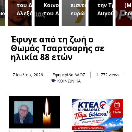
του Δήμου
Κοινοτήτων
εισιτήριο 2
την Τρίτη 18
(Μετ
ύρεια
Αλεξάνδρειας
του Δήμου
ευρώ
Αυγούστου
του 
Έφυγε από τη ζωή ο
Θωμάς Τσαρτσαρής σε
ηλικία 88 ετών
7 Ιουλίου, 2026
Εφημερίδα ΛΑΟΣ
772 views
ΚΟΙΝΩΝΙΚΑ