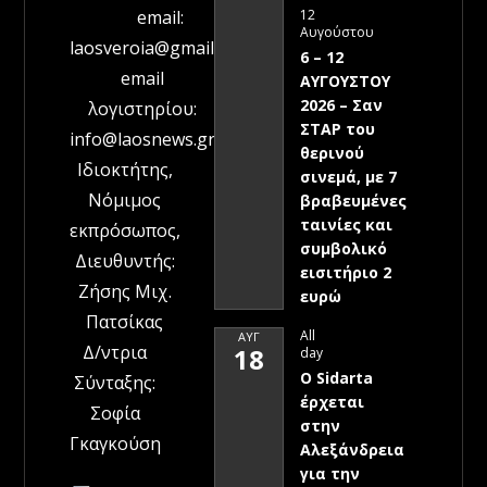
12
email:
Αυγούστου
laosveroia@gmail.com
6 – 12
email
ΑΥΓΟΥΣΤΟΥ
2026 – Σαν
λογιστηρίου:
ΣΤΑΡ του
info@laosnews.gr
θερινού
Ιδιοκτήτης,
σινεμά, με 7
Νόμιμος
βραβευμένες
ταινίες και
εκπρόσωπος,
συμβολικό
Διευθυντής:
εισιτήριο 2
Ζήσης Μιχ.
ευρώ
Πατσίκας
All
ΑΥΓ
Δ/ντρια
18
day
Ο Sidarta
Σύνταξης:
έρχεται
Σοφία
στην
Γκαγκούση
Αλεξάνδρεια
για την