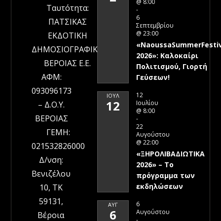
@ 8:00
Ταυτότητα:
-
6
ΠΑΤΣΙΚΑΣ
Σεπτεμβρίου
@ 23:00
ΕΚΔΟΤΙΚΗ
«NaoussaSummerFestiv
ΔΗΜΟΣΙΟΓΡΑΦΙΚΗ
2026»: Καλοκαίρι
ΒΕΡΟΙΑΣ Ε.Ε.
Πολιτισμού, Γιορτή
ΑΦΜ:
Γεύσεων!
093096173
12
ΙΟΎΛ
12
Ιουλίου
– Δ.Ο.Υ.
@ 8:00
ΒΕΡΟΙΑΣ
-
22
ΓΕΜΗ:
Αυγούστου
@ 22:00
021532826000
«ΞΗΡΟΛΙΒΑΔΙΩΤΙΚΑ
Δ/νση:
2026» – To
Βενιζέλου
πρόγραμμα των
εκδηλώσεων
10, ΤΚ
59131,
6
ΑΥΓ
6
Αυγούστου
Βέροια
-