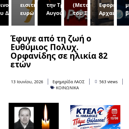
τήτων
εισιτήριο 2
την Τρίτη 18
(Μεταμόρφωση
Εφορεία
μουσ
ήμου
ευρώ
Αυγούστου
του Σωτήρος)
Αρχαιοτήτων
βραδ
Έφυγε από τη ζωή ο
Ευθύμιος Πολυχ.
Ορφανίδης σε ηλικία 82
ετών
13 Ιουνίου, 2026
Εφημερίδα ΛΑΟΣ
563 views
ΚΟΙΝΩΝΙΚΑ