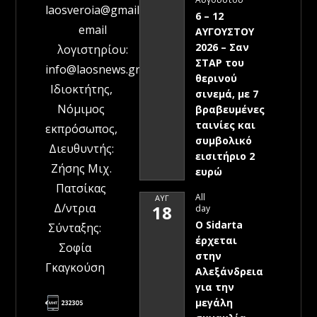
laosveroia@gmail.com
6 – 12
email
ΑΥΓΟΥΣΤΟΥ
2026 – Σαν
λογιστηρίου:
ΣΤΑΡ του
info@laosnews.gr
θερινού
Ιδιοκτήτης,
σινεμά, με 7
Νόμιμος
βραβευμένες
ταινίες και
εκπρόσωπος,
συμβολικό
Διευθυντής:
εισιτήριο 2
Ζήσης Μιχ.
ευρώ
Πατσίκας
All
ΑΥΓ
Δ/ντρια
18
day
Ο Sidarta
Σύνταξης:
έρχεται
Σοφία
στην
Γκαγκούση
Αλεξάνδρεια
για την
μεγάλη