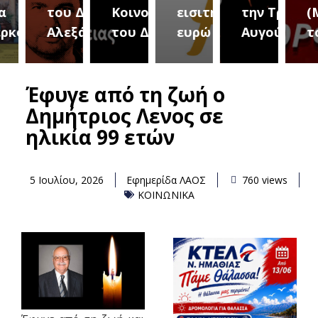
του Δήμου
Κοινοτήτων
εισιτήριο 2
την Τρίτη 18
(Μετ
ύρεια
Αλεξάνδρειας
του Δήμου
ευρώ
Αυγούστου
του 
Έφυγε από τη ζωή ο
Δημήτριος Λενος σε
ηλικία 99 ετών
5 Ιουλίου, 2026
Εφημερίδα ΛΑΟΣ
760 views
ΚΟΙΝΩΝΙΚΑ