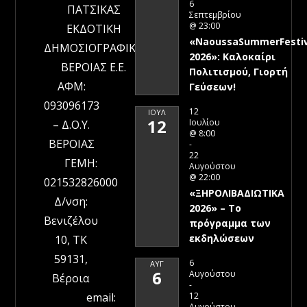
6
ΠΑΤΣΙΚΑΣ
Σεπτεμβρίου
@ 23:00
ΕΚΔΟΤΙΚΗ
«NaoussaSummerFestiv
ΔΗΜΟΣΙΟΓΡΑΦΙΚΗ
2026»: Καλοκαίρι
ΒΕΡΟΙΑΣ Ε.Ε.
Πολιτισμού, Γιορτή
ΑΦΜ:
Γεύσεων!
093096173
12
ΙΟΎΛ
12
Ιουλίου
– Δ.Ο.Υ.
@ 8:00
ΒΕΡΟΙΑΣ
-
22
ΓΕΜΗ:
Αυγούστου
@ 22:00
021532826000
«ΞΗΡΟΛΙΒΑΔΙΩΤΙΚΑ
Δ/νση:
2026» – To
Βενιζέλου
πρόγραμμα των
εκδηλώσεων
10, ΤΚ
59131,
6
ΑΥΓ
6
Αυγούστου
Βέροια
-
12
email:
Αυγούστου