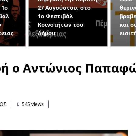
στο
θερινού σινεμά, με 7
για τ
βραβευμένες ταινίες
συνα
υ
και συμβολικό
Καλοκ
εισιτήριο 2 ευρώ
Τρίτη
ή ο Αντώνιος Παπαφώτ
ΑΟΣ
545 views