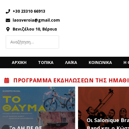
+30 23310 66913
laosveroia@gmail.com
Βενιζέλου 10, Βέροια
ΑΡΧΙΚΗ
ΤΟΠΙΚΑ
ΛΑΪΚΑ
ΚΟΙΝΩΝΙΚΑ
Η 
ΠΡΌΓΡΑΜΜΑ ΕΚΔΗΛΏΣΕΩΝ ΤΗΣ ΗΜΑΘΊ
“Back to the ’80
Οι Salonique Brass
’90s” με τον Κώ
Band και ο Κώστας
Μπίγαλη την Π