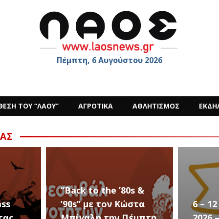
Πέμπτη, 6 Αυγούστου 2026
ΘΕΣΗ ΤΟΥ “ΛΑΟΥ”
ΑΓΡΟΤΙΚΑ
ΑΘΛΗΤΙΣΜΟΣ
ΕΚΔΗ
ΑΣ
s &
στα
6 – 12 ΑΥΓΟΥΣΤΟΥ
Ο Sid
έμπτη
2026 – Σαν ΣΤΑΡ του
στην 