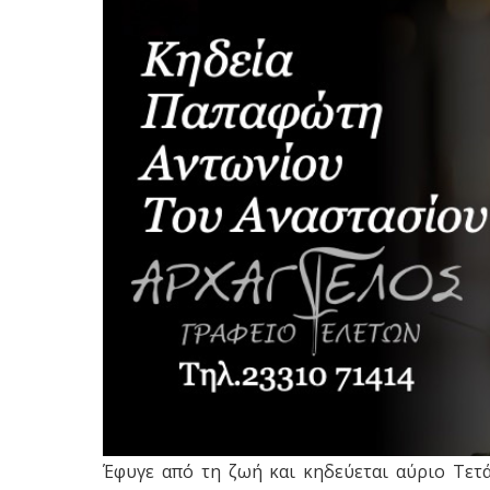
Έφυγε από τη ζωή και κηδεύεται αύριο Τετά