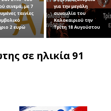
›
ην μεγάλη
Εκδηλώσεις Νέου
υλία του
Προδρόμου Ημαθίας
αιριού την
(Μεταμόρφωση του
 18 Αυγούστου
Σωτήρος)
ης σε ηλικία 91