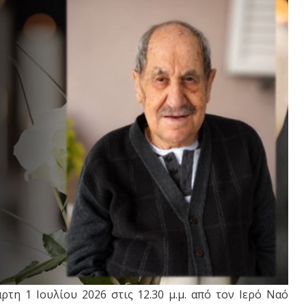
ρτη 1 Ιουλίου 2026 στις 12.30 μ.μ. από τον Ιερό Ναό