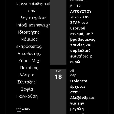
laosveroia@gmail.com
6 – 12
email
ΑΥΓΟΥΣΤΟΥ
2026 – Σαν
λογιστηρίου:
ΣΤΑΡ του
info@laosnews.gr
θερινού
Ιδιοκτήτης,
σινεμά, με 7
Νόμιμος
βραβευμένες
ταινίες και
εκπρόσωπος,
συμβολικό
Διευθυντής:
εισιτήριο 2
Ζήσης Μιχ.
ευρώ
Πατσίκας
All
ΑΥΓ
Δ/ντρια
18
day
Ο Sidarta
Σύνταξης:
έρχεται
Σοφία
στην
Γκαγκούση
Αλεξάνδρεια
για την
μεγάλη