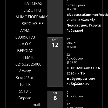
6
ΠΑΤΣΙΚΑΣ
Σεπτεμβρίου
@ 23:00
ΕΚΔΟΤΙΚΗ
«NaoussaSummerFestiv
ΔΗΜΟΣΙΟΓΡΑΦΙΚΗ
2026»: Καλοκαίρι
ΒΕΡΟΙΑΣ Ε.Ε.
Πολιτισμού, Γιορτή
ΑΦΜ:
Γεύσεων!
093096173
12
ΙΟΎΛ
12
Ιουλίου
– Δ.Ο.Υ.
@ 8:00
ΒΕΡΟΙΑΣ
-
22
ΓΕΜΗ:
Αυγούστου
@ 22:00
021532826000
«ΞΗΡΟΛΙΒΑΔΙΩΤΙΚΑ
Δ/νση:
2026» – To
Βενιζέλου
πρόγραμμα των
εκδηλώσεων
10, ΤΚ
59131,
6
ΑΥΓ
6
Αυγούστου
Βέροια
-
12
email:
Αυγούστου