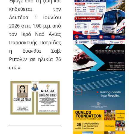
Έφυγε από τη ζωή και
κηδεύεται την
Δευτέρα 1 Ιουνίου
2026 στις 1.00 μ.μ. από
τον Ιερό Ναό Αγίας
Παρασκευής Πατρίδας
η Ευανθία Σαβ.
Ριπολιν σε ηλικία 76
ετών.