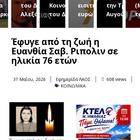
του Δήμου
Κοινοτήτων
εισιτήριο 2
την Τρίτη 18
(Μετ
ύρεια
Αλεξάνδρειας
του Δήμου
ευρώ
Αυγούστου
του 
Έφυγε από τη ζωή η
Ευανθία Σαβ. Ριπολιν σε
ηλικία 76 ετών
31 Μαΐου, 2026
Εφημερίδα ΛΑΟΣ
608 views
ΚΟΙΝΩΝΙΚΑ