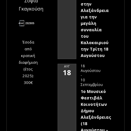
Σοφία
στην
Γκαγκούση
Αλεξάνδρεια
για την
μεγάλη
συναυλία
του
Έσοδα
Καλοκαιριού
την Τρίτη 18
από
Αυγούστου
κρατική
διαφήμιση
18
ΑΥΓ
(έτος
18
Αυγούστου
-
2025):
10
300€
Σεπτεμβρίου
1ο Μουσικό
Φεστιβάλ
Κοινοτήτων
Δήμου
Αλεξάνδρειας
(18
Αυγούστου –