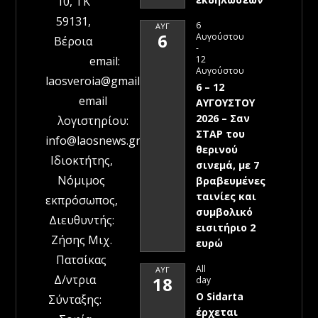
10, ΤΚ
59131,
6
ΑΥΓ
6
Αυγούστου
Βέροια
-
12
email:
Αυγούστου
laosveroia@gmail.com
6 – 12
email
ΑΥΓΟΥΣΤΟΥ
2026 – Σαν
λογιστηρίου:
ΣΤΑΡ του
info@laosnews.gr
θερινού
Ιδιοκτήτης,
σινεμά, με 7
Νόμιμος
βραβευμένες
ταινίες και
εκπρόσωπος,
συμβολικό
Διευθυντής:
εισιτήριο 2
Ζήσης Μιχ.
ευρώ
Πατσίκας
All
ΑΥΓ
Δ/ντρια
18
day
Ο Sidarta
Σύνταξης:
έρχεται