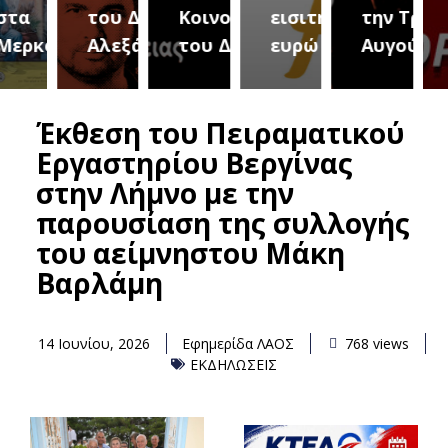
του Δήμου
Κοινοτήτων
εισιτήριο 2
την Τρίτη 18
(Μετ
ύρεια
Αλεξάνδρειας
του Δήμου
ευρώ
Αυγούστου
του 
Έκθεση του Πειραματικού
Εργαστηρίου Βεργίνας
στην Λήμνο με την
παρουσίαση της συλλογής
του αείμνηστου Μάκη
Βαρλάμη
14 Ιουνίου, 2026
Εφημερίδα ΛΑΟΣ
768 views
ΕΚΔΗΛΩΣΕΙΣ