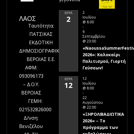
2
ΙΟΎΛ
ΛΑΟΣ
2
Ιουλίου
@ 8:00
Ταυτότητα:
-
6
ΠΑΤΣΙΚΑΣ
Σεπτεμβρίου
@ 23:00
ΕΚΔΟΤΙΚΗ
«NaoussaSummerFestiv
ΔΗΜΟΣΙΟΓΡΑΦΙΚΗ
2026»: Καλοκαίρι
ΒΕΡΟΙΑΣ Ε.Ε.
Πολιτισμού, Γιορτή
ΑΦΜ:
Γεύσεων!
093096173
12
ΙΟΎΛ
12
Ιουλίου
– Δ.Ο.Υ.
@ 8:00
ΒΕΡΟΙΑΣ
-
22
ΓΕΜΗ:
Αυγούστου
@ 22:00
021532826000
«ΞΗΡΟΛΙΒΑΔΙΩΤΙΚΑ
Δ/νση:
2026» – To
Βενιζέλου
πρόγραμμα των
εκδηλώσεων