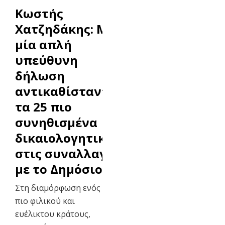
Κωστής
Χατζηδάκης: Με
μία απλή
υπεύθυνη
δήλωση
αντικαθίστανται
τα 25 πιο
συνηθισμένα
δικαιολογητικά,
στις συναλλαγές
με το Δημόσιο
Στη διαμόρφωση ενός
πιο φιλικού και
ευέλικτου κράτους,