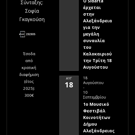
Ο Sidarta
Σύνταξης:
έρχεται
Σοφία
στην
Γκαγκούση
Αλεξάνδρεια
για την
μεγάλη
συναυλία
του
Έσοδα
Καλοκαιριού
την Τρίτη 18
από
Αυγούστου
κρατική
διαφήμιση
18
ΑΥΓ
(έτος
18
Αυγούστου
-
2025):
10
300€
Σεπτεμβρίου
1ο Μουσικό
Φεστιβάλ
Κοινοτήτων
Δήμου
Αλεξάνδρειας