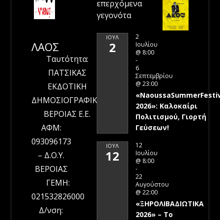
επερχόμενα
γεγονότα
2
ΙΟΎΛ
ΛΑΟΣ
2
Ιουλίου
@ 8:00
Ταυτότητα:
-
6
ΠΑΤΣΙΚΑΣ
Σεπτεμβρίου
@ 23:00
ΕΚΔΟΤΙΚΗ
«NaoussaSummerFestiv
ΔΗΜΟΣΙΟΓΡΑΦΙΚΗ
2026»: Καλοκαίρι
ΒΕΡΟΙΑΣ Ε.Ε.
Πολιτισμού, Γιορτή
ΑΦΜ:
Γεύσεων!
093096173
12
ΙΟΎΛ
12
Ιουλίου
– Δ.Ο.Υ.
@ 8:00
ΒΕΡΟΙΑΣ
-
22
ΓΕΜΗ:
Αυγούστου
@ 22:00
021532826000
«ΞΗΡΟΛΙΒΑΔΙΩΤΙΚΑ
Δ/νση:
2026» – To