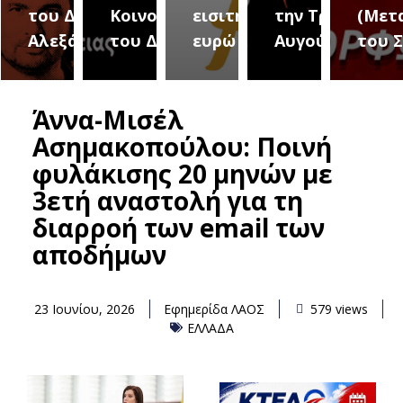
του Δήμου
Κοινοτήτων
εισιτήριο 2
την Τρίτη 18
(Μετ
ύρεια
Αλεξάνδρειας
του Δήμου
ευρώ
Αυγούστου
του 
Άννα-Μισέλ
Ασημακοπούλου: Ποινή
φυλάκισης 20 μηνών με
3ετή αναστολή για τη
διαρροή των email των
αποδήμων
23 Ιουνίου, 2026
Εφημερίδα ΛΑΟΣ
579 views
ΕΛΛΑΔΑ