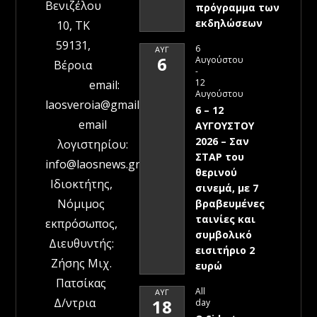
Βενιζέλου
πρόγραμμα των
εκδηλώσεων
10, ΤΚ
59131,
6
ΑΥΓ
6
Αυγούστου
Βέροια
-
12
email:
Αυγούστου
laosveroia@gmail.com
6 – 12
email
ΑΥΓΟΥΣΤΟΥ
2026 – Σαν
λογιστηρίου:
ΣΤΑΡ του
info@laosnews.gr
θερινού
Ιδιοκτήτης,
σινεμά, με 7
Νόμιμος
βραβευμένες
ταινίες και
εκπρόσωπος,
συμβολικό
Διευθυντής:
εισιτήριο 2
Ζήσης Μιχ.
ευρώ
Πατσίκας
All
ΑΥΓ
Δ/ντρια
18
day