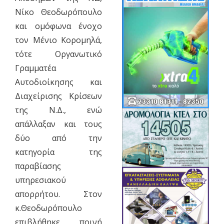
Νίκο Θεοδωρόπουλο
και ομόφωνα ένοχο
τον Μένιο Κορομηλά,
τότε Οργανωτικό
Γραμματέα
Αυτοδιοίκησης και
Διαχείρισης Κρίσεων
της Ν.Δ., ενώ
απάλλαξαν και τους
δύο από την
κατηγορία της
παραβίασης
υπηρεσιακού
απορρήτου. Στον
κ.Θεοδωρόπουλο
επιβλήθηκε ποινή